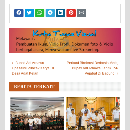
Bupati Adi Arnawa
Perkuat Birokrasi Berbasis Merit,
Upasaksi Puncak Karya Di
Bupati Adi Arnawa Lantik 156
Desa Adat Kelan
Pejabat Di Badung
BERITA TERKAIT