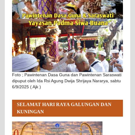
Foto ; Pawintenan Dasa Guna dan Pawintenan Saraswati
dipuput oleh Ida Rsi Agung Dwija Shrijaya Nararya, sabtu
6/9/2025 ( Ajk )
SELAMAT HARI RAYA GALUNGAN DAN
KUNINGAN