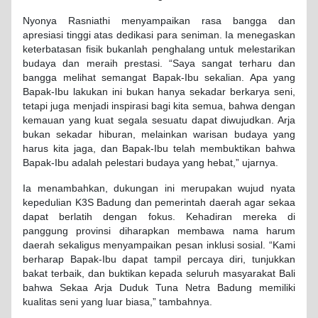
Nyonya Rasniathi menyampaikan rasa bangga dan
apresiasi tinggi atas dedikasi para seniman. Ia menegaskan
keterbatasan fisik bukanlah penghalang untuk melestarikan
budaya dan meraih prestasi. “Saya sangat terharu dan
bangga melihat semangat Bapak-Ibu sekalian. Apa yang
Bapak-Ibu lakukan ini bukan hanya sekadar berkarya seni,
tetapi juga menjadi inspirasi bagi kita semua, bahwa dengan
kemauan yang kuat segala sesuatu dapat diwujudkan. Arja
bukan sekadar hiburan, melainkan warisan budaya yang
harus kita jaga, dan Bapak-Ibu telah membuktikan bahwa
Bapak-Ibu adalah pelestari budaya yang hebat,” ujarnya.
Ia menambahkan, dukungan ini merupakan wujud nyata
kepedulian K3S Badung dan pemerintah daerah agar sekaa
dapat berlatih dengan fokus. Kehadiran mereka di
panggung provinsi diharapkan membawa nama harum
daerah sekaligus menyampaikan pesan inklusi sosial. “Kami
berharap Bapak-Ibu dapat tampil percaya diri, tunjukkan
bakat terbaik, dan buktikan kepada seluruh masyarakat Bali
bahwa Sekaa Arja Duduk Tuna Netra Badung memiliki
kualitas seni yang luar biasa,” tambahnya.