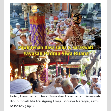
Foto ; Pawintenan Dasa Guna dan Pawintenan Saraswati
dipuput oleh Ida Rsi Agung Dwija Shrijaya Nararya, sabtu
6/9/2025 ( Ajk )