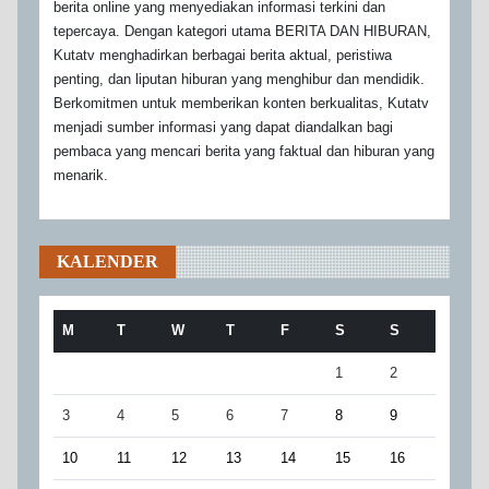
berita online yang menyediakan informasi terkini dan
tepercaya. Dengan kategori utama BERITA DAN HIBURAN,
Kutatv menghadirkan berbagai berita aktual, peristiwa
penting, dan liputan hiburan yang menghibur dan mendidik.
Berkomitmen untuk memberikan konten berkualitas, Kutatv
menjadi sumber informasi yang dapat diandalkan bagi
pembaca yang mencari berita yang faktual dan hiburan yang
menarik.
KALENDER
M
T
W
T
F
S
S
1
2
3
4
5
6
7
8
9
10
11
12
13
14
15
16