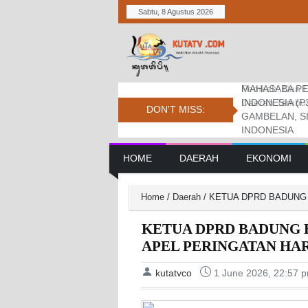
Sabtu, 8 Agustus 2026
MAHASABA PE
Bupati Dukung
Pemkab. Dan D
INDONESIA (P
Jambore Nasio
Daerah Tembus 
DON'T MISS:
GAMBELAN, S
INDONESIA
Main Navigation
HOME
DAERAH
EKONOMI
Home
/
Daerah
/
KETUA DPRD BADUNG 
KETUA DPRD BADUNG 
APEL PERINGATAN HA
kutatvco
1 June 2026, 22:57 