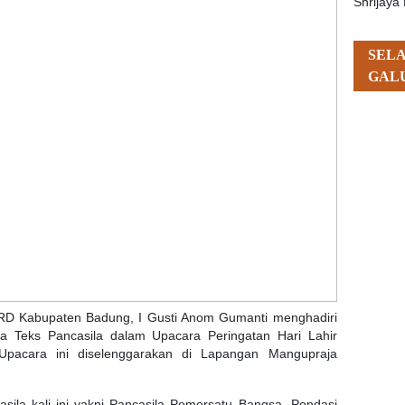
Shrijaya 
SEL
GAL
PRD Kabupaten Badung, I Gusti Anom Gumanti menghadiri
ca Teks Pancasila dalam Upacara Peringatan Hari Lahir
 Upacara ini diselenggarakan di Lapangan Mangupraja
asila kali ini yakni Pancasila Pemersatu Bangsa, Pondasi