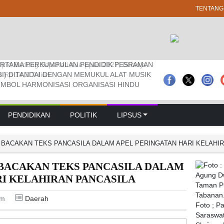
TENTANG
RTAMA PERKUMPULAN PENDIDIK PESRAMAN
 Pramuka Kwarcab Badung Berprestasi Di
prd Badung Sepakati Kua-ppas 2027, Belanja
3I) DITANDAI DENGAN MEMUKUL ALAT MUSIK
nal
Rp 14,2 Triliun
IMBOL HARMONISASI ORGANISASI HINDU
PENDIDIKAN
POLITIK
LIPSUS
BACAKAN TEKS PANCASILA DALAM APEL PERINGATAN HARI KELAHI
BACAKAN TEKS PANCASILA DALAM
RI KELAHIRAN PANCASILA
pm
Daerah
Foto ; P
Saraswat