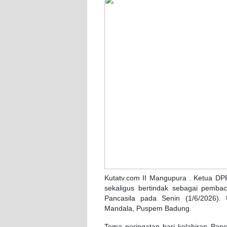
Kutatv.com II Mangupura . Ketua D
sekaligus bertindak sebagai pemba
Pancasila pada Senin (1/6/2026).
Mandala, Puspem Badung.
Tema peringatan hari kelahiran Panc