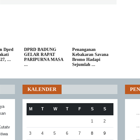
n Dprd
DPRD BADUNG
Penanganan
kati
GELAR RAPAT
Kebakaran Savana
7, ...
PARIPURNA MASA
Bromo Hadapi
...
Sejumlah ...
KALENDER
PE
aya
M
T
W
T
F
S
S
akan
1
2
utatv
3
4
5
6
7
8
9
stiwa