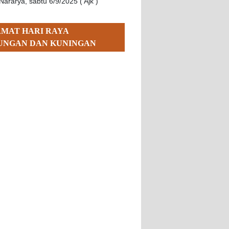
Nararya, sabtu 6/9/2025 ( Ajk )
AMAT HARI RAYA
UNGAN DAN KUNINGAN