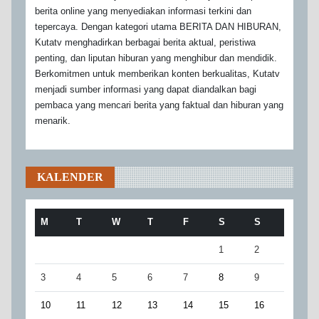
berita online yang menyediakan informasi terkini dan
tepercaya. Dengan kategori utama BERITA DAN HIBURAN,
Kutatv menghadirkan berbagai berita aktual, peristiwa
penting, dan liputan hiburan yang menghibur dan mendidik.
Berkomitmen untuk memberikan konten berkualitas, Kutatv
menjadi sumber informasi yang dapat diandalkan bagi
pembaca yang mencari berita yang faktual dan hiburan yang
menarik.
KALENDER
M
T
W
T
F
S
S
1
2
3
4
5
6
7
8
9
10
11
12
13
14
15
16