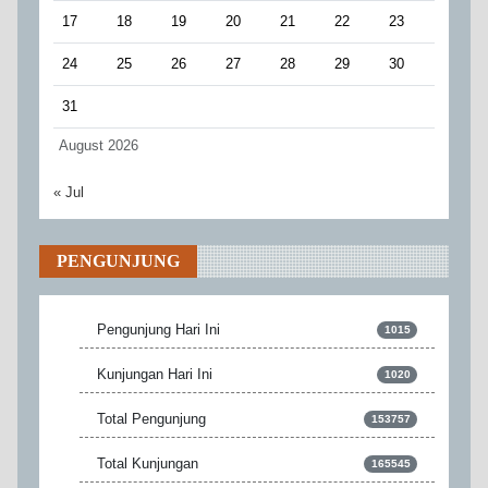
17
18
19
20
21
22
23
24
25
26
27
28
29
30
31
August 2026
« Jul
PENGUNJUNG
Pengunjung Hari Ini
1015
Kunjungan Hari Ini
1020
Total Pengunjung
153757
Total Kunjungan
165545