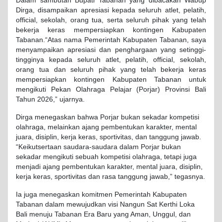
Dalam sambutan Bupati Tabanan yang dibacakan Wabup
Dirga, disampaikan apresiasi kepada seluruh atlet, pelatih,
official, sekolah, orang tua, serta seluruh pihak yang telah
bekerja keras mempersiapkan kontingen Kabupaten
Tabanan.“Atas nama Pemerintah Kabupaten Tabanan, saya
menyampaikan apresiasi dan penghargaan yang setinggi-
tingginya kepada seluruh atlet, pelatih, official, sekolah,
orang tua dan seluruh pihak yang telah bekerja keras
mempersiapkan kontingen Kabupaten Tabanan untuk
mengikuti Pekan Olahraga Pelajar (Porjar) Provinsi Bali
Tahun 2026,” ujarnya.
Dirga menegaskan bahwa Porjar bukan sekadar kompetisi
olahraga, melainkan ajang pembentukan karakter, mental
juara, disiplin, kerja keras, sportivitas, dan tanggung jawab.
“Keikutsertaan saudara-saudara dalam Porjar bukan
sekadar mengikuti sebuah kompetisi olahraga, tetapi juga
menjadi ajang pembentukan karakter, mental juara, disiplin,
kerja keras, sportivitas dan rasa tanggung jawab,” tegasnya.
Ia juga menegaskan komitmen Pemerintah Kabupaten
Tabanan dalam mewujudkan visi Nangun Sat Kerthi Loka
Bali menuju Tabanan Era Baru yang Aman, Unggul, dan