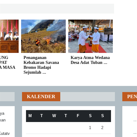
UNG
Penanganan
Karya Atma Wedana
PAT
Kebakaran Savana
Desa Adat Tuban ...
A MASA
Bromo Hadapi
Sejumlah ...
KALENDER
PE
aya
M
T
W
T
F
S
S
akan
1
2
utatv