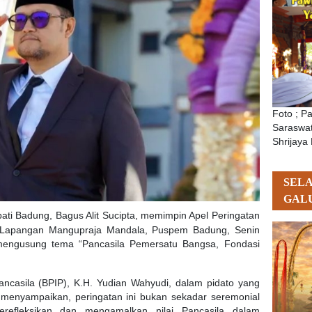
Foto ; P
Saraswat
Shrijaya 
SEL
GAL
ati Badung, Bagus Alit Sucipta, memimpin Apel Peringatan
i Lapangan Mangupraja Mandala, Puspem Badung, Senin
i mengusung tema “Pancasila Pemersatu Bangsa, Fondasi
ncasila (BPIP), K.H. Yudian Wahyudi, dalam pidato yang
 menyampaikan, peringatan ini bukan sekadar seremonial
efleksikan dan mengamalkan nilai Pancasila dalam