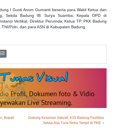
Badung I Gusti Anom Gumanti beserta para Wakil Ketua dan
g, Sekda Badung IB. Surya Suamba, Kepala OPD di
stansi Vertikal, Direktur Perumda, Ketua TP. PKK Badung
n, TNI/Polri, dan para ASN di Kabupaten Badung.
, Bupati
Dukung Kesenian Inklusif, K3S Badung Fasilitasi
Sekaa Arja Tuna Netra Tampil di PKB