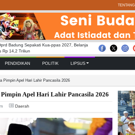
TENTANG
prd Badung Sepakati Kua-ppas 2027, Belanja
 GELAR RAPAT PARIPURNA MASA
bakaran Savana Bromo Hadapi Sejumlah
Rp 14,2 Triliun
 PERTAMA TAHUN SIDANG 2026 – 2027
PENDIDIKAN
POLITIK
LIPSUS
a Pimpin Apel Hari Lahir Pancasila 2026
 Pimpin Apel Hari Lahir Pancasila 2026
pm
Daerah