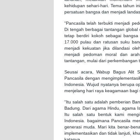
kehidupan sehari-hari. Tema tahun in
persatuan bangsa dan menjadi landa
“Pancasila telah terbukti menjadi 
Di tengah berbagai tantangan globa
tetap berdiri kokoh sebagai bangs
17.000
pulau dan ratusan suku ban
menjadi kekuatan jika dilandasi oleh
menjadi pedoman moral dan arah
tantangan, mulai dari perkembangan te
Seusai acara, Wabup Bagus Alit
Pancasila dengan mengimplementasika
Indonesia. Wujud nyatanya berupa op
menjelang hari raya keagamaan bagi
“Itu salah satu adalah pemberian Ba
Badung. Dari agama Hindu, agama I
Itu salah satu bentuk kami mengi
Indonesia. bagaimana Pancasila men
generasi muda. Mari kita benar-benar
implementasikan dan tidak lanjuti, k
katanya.