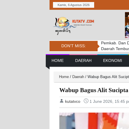
Kamis, 6 Agustus 2026
Pemkab. Dan D
DPRD BADUNG
Penanganan Ke
DON'T MISS:
Daerah Tembus 
PERSIDANGAN
Tantangan
Main Navigation
HOME
DAERAH
EKONOMI
Home
/
Daerah
/
Wabup Bagus Alit Sucipt
Wabup Bagus Alit Sucipta
kutatvco
1 June 2026, 15:45 