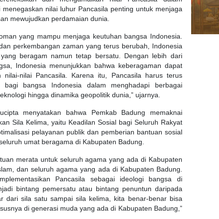
i menegaskan nilai luhur Pancasila penting untuk menjaga
san mewujudkan perdamaian dunia.
pedoman yang mampu menjaga keutuhan bangsa Indonesia.
l dan perkembangan zaman yang terus berubah, Indonesia
a yang beragam namun tetap bersatu. Dengan lebih dari
gsa, Indonesia menunjukkan bahwa keberagaman dapat
 nilai-nilai Pancasila. Karena itu, Pancasila harus terus
 bagi bangsa Indonesia dalam menghadapi berbagai
knologi hingga dinamika geopolitik dunia,” ujarnya.
 Sucipta menyatakan bahwa Pemkab Badung memaknai
n Sila Kelima, yaitu Keadilan Sosial bagi Seluruh Rakyat
timalisasi pelayanan publik dan pemberian bantuan sosial
 seluruh umat beragama di Kabupaten Badung.
ntuan merata untuk seluruh agama yang ada di Kabupaten
slam, dan seluruh agama yang ada di Kabupaten Badung.
mplementasikan Pancasila sebagai ideologi bangsa di
jadi bintang pemersatu atau bintang penuntun daripada
 dari sila satu sampai sila kelima, kita benar-benar bisa
hususnya di generasi muda yang ada di Kabupaten Badung,”