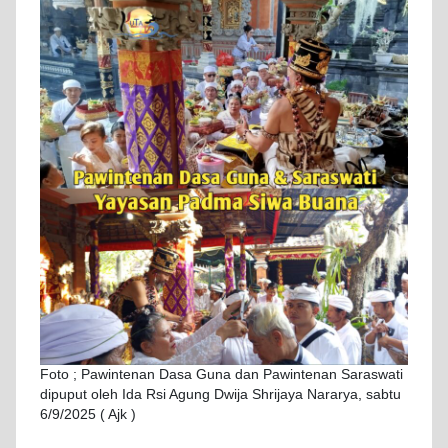
Foto ; Pawintenan Dasa Guna dan Pawintenan Saraswati
dipuput oleh Ida Rsi Agung Dwija Shrijaya Nararya, sabtu
6/9/2025 ( Ajk )