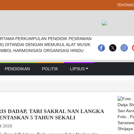
TENTANG
RTAMA PERKUMPULAN PENDIDIK PESRAMAN
 Pramuka Kwarcab Badung Berprestasi Di
prd Badung Sepakati Kua-ppas 2027, Belanja
3I) DITANDAI DENGAN MEMUKUL ALAT MUSIK
nal
Rp 14,2 Triliun
IMBOL HARMONISASI ORGANISASI HINDU
PENDIDIKAN
POLITIK
LIPSUS
IS DADAP, TARI SAKRAL NAN LANGKA
ENTASKAN 5 TAHUN SEKALI
Foto ; 
Saraswat
il 2026
Shrijaya