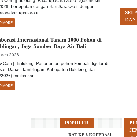
Tv.Com || Buleleng. Pada upacara Saba Ngelemekin
/2026) bertepatan dengan Hari Saraswati, dengan
SEL
sanakan upacara di ...
DAN
D MORE
borasi Internasional Tanam 1000 Pohon di
blingan, Jaga Sumber Daya Air Bali
arch 2026
v.Com || Buleleng. Penanaman pohon kembali digelar di
san Danau Tamblingan, Kabupaten Buleleng, Bali
/2026) melibatkan ...
D MORE
POPULER
PE
JE
RAT KE 8 KOPERASI