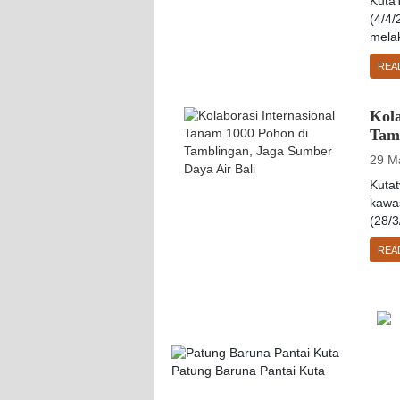
Kuta
(4/4
melak
REA
Kola
Tam
29 M
Kutat
kawa
(28/3
REA
Patung Baruna Pantai Kuta