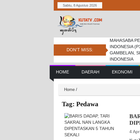
Sabtu, 8 Agustus 2026
MAHASABA PE
Bupati Dukung
Pemkab. Dan D
INDONESIA (P
Jambore Nasio
Daerah Tembus 
DON'T MISS:
GAMBELAN, S
INDONESIA
Main Navigation
HOME
DAERAH
EKONOMI
Home
/
Tag:
Pedawa
BAR
DIP
4 Apr