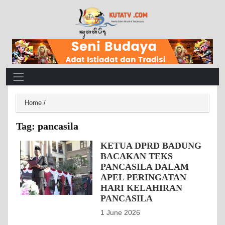
Main Navigation
Home
/
Tag:
pancasila
KETUA DPRD BADUNG
BACAKAN TEKS
PANCASILA DALAM
APEL PERINGATAN
HARI KELAHIRAN
PANCASILA
1 June 2026