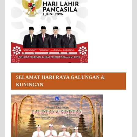
SELAMAT HARI RAYA GALUNGAN &
KUNINGAN