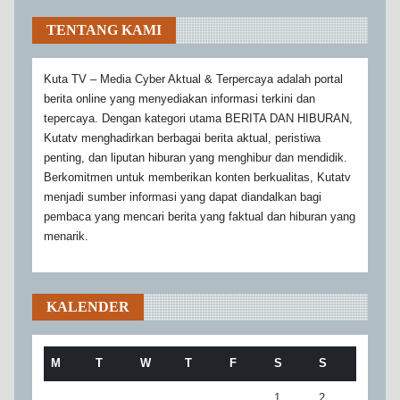
TENTANG KAMI
Kuta TV – Media Cyber Aktual & Terpercaya adalah portal
berita online yang menyediakan informasi terkini dan
tepercaya. Dengan kategori utama BERITA DAN HIBURAN,
Kutatv menghadirkan berbagai berita aktual, peristiwa
penting, dan liputan hiburan yang menghibur dan mendidik.
Berkomitmen untuk memberikan konten berkualitas, Kutatv
menjadi sumber informasi yang dapat diandalkan bagi
pembaca yang mencari berita yang faktual dan hiburan yang
menarik.
KALENDER
M
T
W
T
F
S
S
1
2