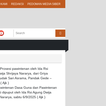
 KAMI
REDAKSI
PEDOMAN MEDIA SIBER
awintenan Dasa Guna dan Pawintenan
i dipuput oleh Ida Rsi Agung Dwija
Nararya, sabtu 6/9/2025 ( Ajk )