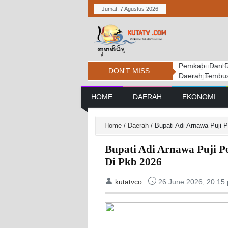
Jumat, 7 Agustus 2026
Pemkab. Dan D
DPRD BADUNG
Penanganan Ke
DON'T MISS:
Daerah Tembus 
PERSIDANGAN
Tantangan
Main Navigation
HOME
DAERAH
EKONOMI
Home
/
Daerah
/
Bupati Adi Arnawa Puji
Bupati Adi Arnawa Puji 
Di Pkb 2026
kutatvco
26 June 2026, 20:15