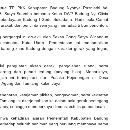
Ketua TP. PKK Kabupaten Badung Nyonya Rasniathi Adi
IB. Surya Suamba bersama Ketua DWP Badung Ny. Olivia
Kebudayaan Badung I Gede Sukadana. Hadir pula Camat
arakat, dan pencinta seni yang memadati tribun penonton.
bergengsi ini diwakili oleh Sekaa Gong Satya Winangun
ecamatan Kuta Utara. Pementasan ini menampilkan
barong khas Badung dengan karakter gerak yang tegas,
lalui penguatan aksen gerak, pengolahan ruang, serta
barong dan penari tedung (payung hias). Menariknya,
ian ini terinspirasi dari Pusaka Pejenengan di Desa
r Agung dan Tamiang Ikulan Jaya.
ebenaran, ketajaman pikiran, pengayoman, serta kekuatan
radisi Tamiang ini diterjemahkan ke dalam pola gerak pemegang
inamis, sehingga memperkaya dimensi estetis pementasan.
hwa kehadiran jajaran Pemerintah Kabupaten Badung
terhadap seluruh seniman yang berjuang membawa nama