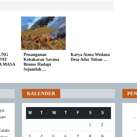
UNG
Penanganan
Karya Atma Wedana
PAT
Kebakaran Savana
Desa Adat Tuban ...
A MASA
Bromo Hadapi
Sejumlah ...
KALENDER
PE
aya
M
T
W
T
F
S
S
akan
1
2
utatv
3
4
5
6
7
8
9