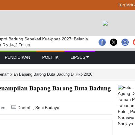
TENTANG
prd Badung Sepakati Kua-ppas 2027, Belanja
 GELAR RAPAT PARIPURNA MASA
bakaran Savana Bromo Hadapi Sejumlah
Rp 14,2 Triliun
 PERTAMA TAHUN SIDANG 2026 – 2027
PENDIDIKAN
POLITIK
LIPSUS
 Penampilan Bapang Barong Duta Badung Di Pkb 2026
Penampilan Bapang Barong Duta Badung
 pm
Daerah
,
Seni Budaya
Foto ; P
Saraswat
Shrijaya 