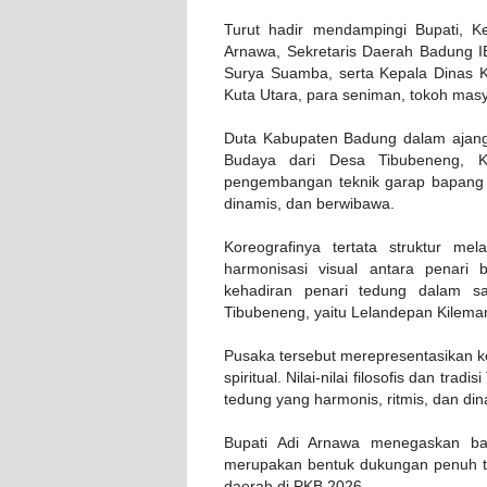
Turut hadir mendampingi Bupati, 
Arnawa, Sekretaris Daerah Badung 
Surya Suamba, serta Kepala Dinas 
Kuta Utara, para seniman, tokoh masy
Duta Kabupaten Badung dalam ajang 
Budaya dari Desa Tibubeneng, K
pengembangan teknik garap bapang 
dinamis, dan berwibawa.
Koreografinya tertata struktur me
harmonisasi visual antara penari 
kehadiran penari tedung dalam saj
Tibubeneng, yaitu Lelandepan Kilema
Pusaka tersebut merepresentasikan k
spiritual. Nilai-nilai filosofis dan t
tedung yang harmonis, ritmis, dan d
Bupati Adi Arnawa menegaskan ba
merupakan bentuk dukungan penuh 
daerah di PKB 2026.