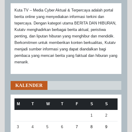
Kuta TV – Media Cyber Aktual & Terpercaya adalah portal
berita online yang menyediakan informasi terkini dan
tepercaya. Dengan kategori utama BERITA DAN HIBURAN,
Kutatv menghadirkan berbagai berita aktual, peristiwa
penting, dan liputan hiburan yang menghibur dan mendidik.
Berkomitmen untuk memberikan konten berkualitas, Kutatv
menjadi sumber informasi yang dapat diandalkan bagi
pembaca yang mencari berita yang faktual dan hiburan yang
menarik.
KALENDER
M
T
W
T
F
S
S
1
2
3
4
5
6
7
8
9