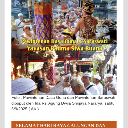
Foto ; Pawintenan Dasa Guna dan Pawintenan Saraswati
dipuput oleh Ida Rsi Agung Dwija Shrijaya Nararya, sabtu
6/9/2025 ( Ajk )
SELAMAT HARI RAYA GALUNGAN DAN