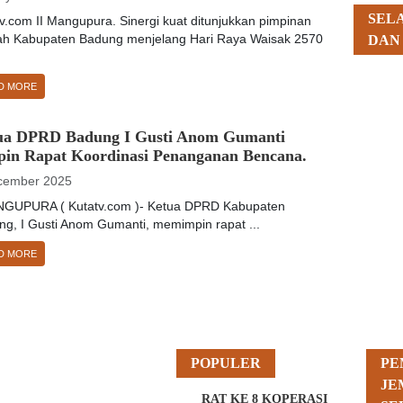
SEL
v.com II Mangupura. Sinergi kuat ditunjukkan pimpinan
DAN
ah Kabupaten Badung menjelang Hari Raya Waisak 2570
D MORE
ua DPRD Badung I Gusti Anom Gumanti
pin Rapat Koordinasi Penanganan Bencana.
cember 2025
UPURA ( Kutatv.com )- Ketua DPRD Kabupaten
ng, I Gusti Anom Gumanti, memimpin rapat ...
D MORE
POPULER
PE
JE
RAT KE 8 KOPERASI