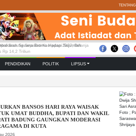
TENTANG
prd Badung Sepakati Kua-ppas 2027, Belanja
 GELAR RAPAT PARIPURNA MASA
bakaran Savana Bromo Hadapi Sejumlah
Rp 14,2 Triliun
 PERTAMA TAHUN SIDANG 2026 – 2027
PENDIDIKAN
POLITIK
LIPSUS
LURKAN BANSOS HARI RAYA WAISAK
TUK UMAT BUDDHA, BUPATI DAN WAKIL
Foto ; 
Saraswat
PATI BADUNG GAUNGKAN MODERASI
Shrijaya
RAGAMA DI KUTA
ay 2026