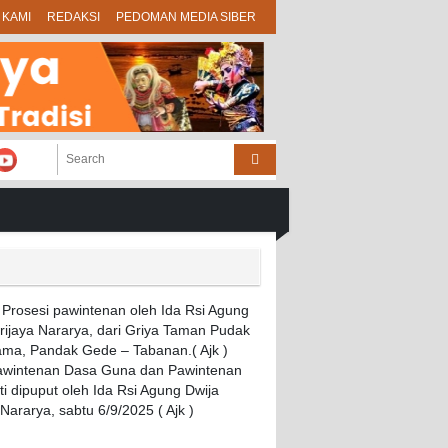
 KAMI
REDAKSI
PEDOMAN MEDIA SIBER
Pawintenan Dasa Guna dan Pawintenan
i dipuput oleh Ida Rsi Agung Dwija
 Nararya, sabtu 6/9/2025 ( Ajk )