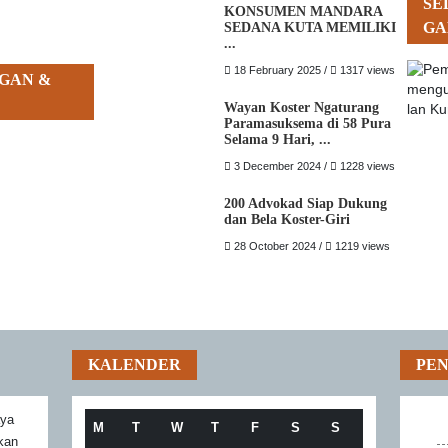
SE
KONSUMEN MANDARA
GA
SEDANA KUTA MEMILIKI
...
18 February 2025 /
1317 views
GAN &
Wayan Koster Ngaturang
Paramasuksema di 58 Pura
Selama 9 Hari, ...
3 December 2024 /
1228 views
200 Advokad Siap Dukung
dan Bela Koster-Giri
28 October 2024 /
1219 views
KALENDER
PE
aya
M
T
W
T
F
S
S
akan