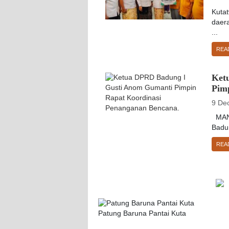
Kutat
daer
...
REA
Ket
Pim
9 De
MANG
Badu
REA
Patung Baruna Pantai Kuta