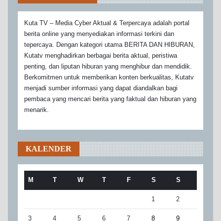
Kuta TV – Media Cyber Aktual & Terpercaya adalah portal
berita online yang menyediakan informasi terkini dan
tepercaya. Dengan kategori utama BERITA DAN HIBURAN,
Kutatv menghadirkan berbagai berita aktual, peristiwa
penting, dan liputan hiburan yang menghibur dan mendidik.
Berkomitmen untuk memberikan konten berkualitas, Kutatv
menjadi sumber informasi yang dapat diandalkan bagi
pembaca yang mencari berita yang faktual dan hiburan yang
menarik.
KALENDER
M
T
W
T
F
S
S
1
2
3
4
5
6
7
8
9