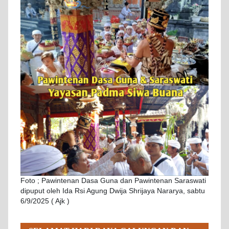
Foto ; Pawintenan Dasa Guna dan Pawintenan Saraswati
dipuput oleh Ida Rsi Agung Dwija Shrijaya Nararya, sabtu
6/9/2025 ( Ajk )