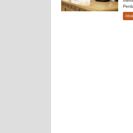
memi
Perda
REA