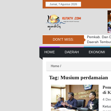
Jumat, 7 Agustus 2026
Pemkab. Dan D
DPRD BADUNG
Penanganan Ke
DON'T MISS:
Daerah Tembus 
PERSIDANGAN
Tantangan
Main Navigation
HOME
DAERAH
EKONOMI
Home
/
Tag:
Musium perdamaian
Pem
di K
4 De
Ketu