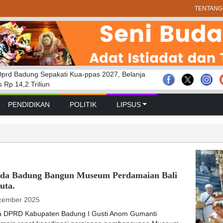
TENTANG
prd Badung Sepakati Kua-ppas 2027, Belanja
 GELAR RAPAT PARIPURNA MASA
bakaran Savana Bromo Hadapi Sejumlah
Rp 14,2 Triliun
 PERTAMA TAHUN SIDANG 2026 – 2027
PENDIDIKAN
POLITIK
LIPSUS
da Badung Bangun Museum Perdamaian Bali
uta.
cember 2025
a DPRD Kabupaten Badung I Gusti Anom Gumanti