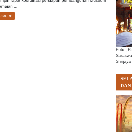
mpin rapat koordinasi persiapan pembangunan Museum
maian ...
D MORE
Foto ; 
Saraswat
Shrijaya
SEL
DAN