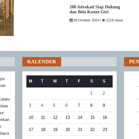
200 Advokad Siap Dukung
dan Bela Koster-Giri
28 October 2024 /
1219 views
KALENDER
PE
aya
M
T
W
T
F
S
S
akan
1
2
utatv
3
4
5
6
7
8
9
stiwa
bur
10
11
12
13
14
15
16
rikan
r
17
18
19
20
21
22
23
mbaca