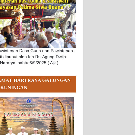
Pawintenan Dasa Guna dan Pawintenan
i dipuput oleh Ida Rsi Agung Dwija
 Nararya, sabtu 6/9/2025 ( Ajk )
AMAT HARI RAYA GALUNGAN
 KUNINGAN