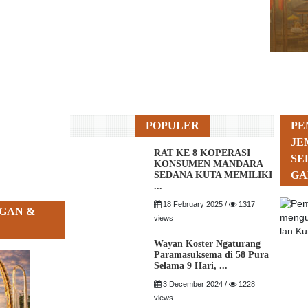
POPULER
PE
JE
RAT KE 8 KOPERASI
SE
KONSUMEN MANDARA
GA
SEDANA KUTA MEMILIKI
...
18 February 2025 /
1317
GAN &
views
Wayan Koster Ngaturang
Paramasuksema di 58 Pura
Selama 9 Hari, ...
3 December 2024 /
1228
views