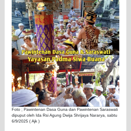
Foto ; Pawintenan Dasa Guna dan Pawintenan Saraswati
dipuput oleh Ida Rsi Agung Dwija Shrijaya Nararya, sabtu
6/9/2025 ( Ajk )