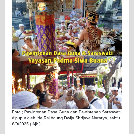
Foto ; Pawintenan Dasa Guna dan Pawintenan Saraswati
dipuput oleh Ida Rsi Agung Dwija Shrijaya Nararya, sabtu
6/9/2025 ( Ajk )