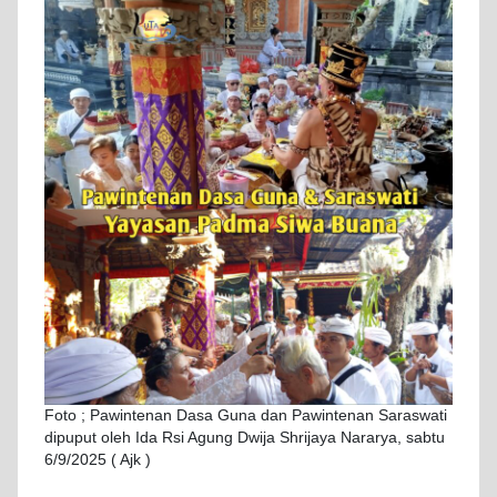
Foto ; Pawintenan Dasa Guna dan Pawintenan Saraswati
dipuput oleh Ida Rsi Agung Dwija Shrijaya Nararya, sabtu
6/9/2025 ( Ajk )