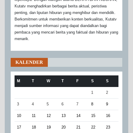
Kutatv menghadirkan berbagai berita aktual, peristiwa
penting, dan liputan hiburan yang menghibur dan mendidik.
Berkomitmen untuk memberikan konten berkualitas, Kutatv
menjadi sumber informasi yang dapat diandalkan bagi
pembaca yang mencari berita yang faktual dan hiburan yang
menarik.
KALENDER
M
T
W
T
F
S
S
1
2
3
4
5
6
7
8
9
10
11
12
13
14
15
16
17
18
19
20
21
22
23