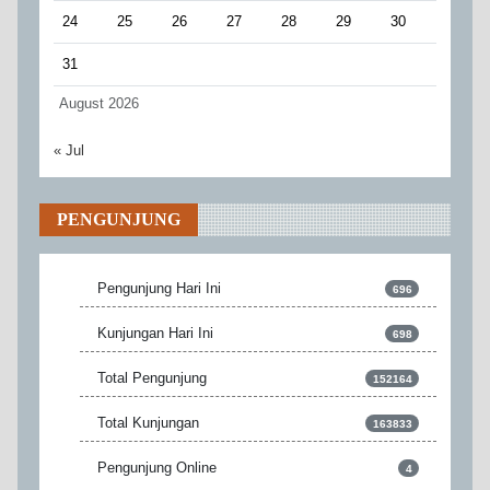
24
25
26
27
28
29
30
31
August 2026
« Jul
PENGUNJUNG
Pengunjung Hari Ini
696
Kunjungan Hari Ini
698
Total Pengunjung
152164
Total Kunjungan
163833
Pengunjung Online
4