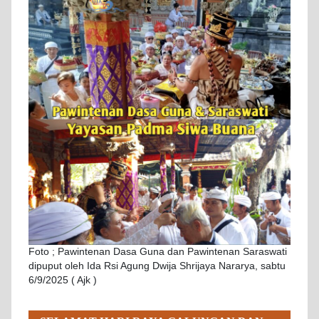
Foto ; Pawintenan Dasa Guna dan Pawintenan Saraswati
dipuput oleh Ida Rsi Agung Dwija Shrijaya Nararya, sabtu
6/9/2025 ( Ajk )