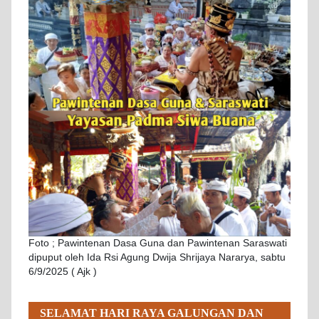
Foto ; Pawintenan Dasa Guna dan Pawintenan Saraswati
dipuput oleh Ida Rsi Agung Dwija Shrijaya Nararya, sabtu
6/9/2025 ( Ajk )
SELAMAT HARI RAYA GALUNGAN DAN