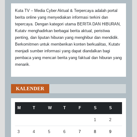
Kuta TV – Media Cyber Aktual & Terpercaya adalah portal
berita online yang menyediakan informasi terkini dan
tepercaya. Dengan kategori utama BERITA DAN HIBURAN,
Kutatv menghadirkan berbagai berita aktual, peristiwa
penting, dan liputan hiburan yang menghibur dan mendidik.
Berkomitmen untuk memberikan konten berkualitas, Kutatv
menjadi sumber informasi yang dapat diandalkan bagi
pembaca yang mencari berita yang faktual dan hiburan yang
menarik.
KALENDER
M
T
W
T
F
S
S
1
2
3
4
5
6
7
8
9