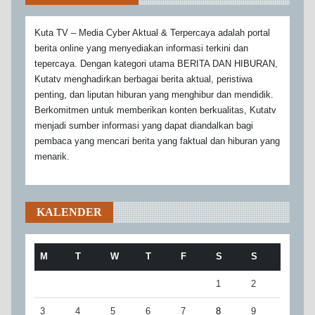
Kuta TV – Media Cyber Aktual & Terpercaya adalah portal
berita online yang menyediakan informasi terkini dan
tepercaya. Dengan kategori utama BERITA DAN HIBURAN,
Kutatv menghadirkan berbagai berita aktual, peristiwa
penting, dan liputan hiburan yang menghibur dan mendidik.
Berkomitmen untuk memberikan konten berkualitas, Kutatv
menjadi sumber informasi yang dapat diandalkan bagi
pembaca yang mencari berita yang faktual dan hiburan yang
menarik.
KALENDER
M
T
W
T
F
S
S
1
2
3
4
5
6
7
8
9