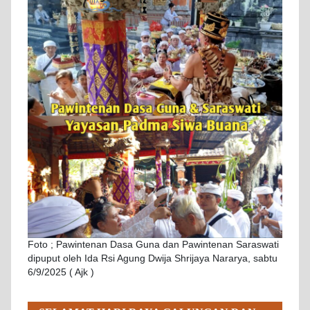
Foto ; Pawintenan Dasa Guna dan Pawintenan Saraswati
dipuput oleh Ida Rsi Agung Dwija Shrijaya Nararya, sabtu
6/9/2025 ( Ajk )