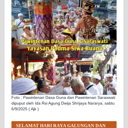
Foto ; Pawintenan Dasa Guna dan Pawintenan Saraswati
dipuput oleh Ida Rsi Agung Dwija Shrijaya Nararya, sabtu
6/9/2025 ( Ajk )
SELAMAT HARI RAYA GALUNGAN DAN