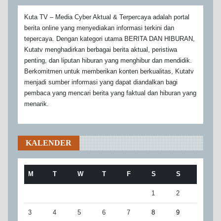
Kuta TV – Media Cyber Aktual & Terpercaya adalah portal
berita online yang menyediakan informasi terkini dan
tepercaya. Dengan kategori utama BERITA DAN HIBURAN,
Kutatv menghadirkan berbagai berita aktual, peristiwa
penting, dan liputan hiburan yang menghibur dan mendidik.
Berkomitmen untuk memberikan konten berkualitas, Kutatv
menjadi sumber informasi yang dapat diandalkan bagi
pembaca yang mencari berita yang faktual dan hiburan yang
menarik.
KALENDER
M
T
W
T
F
S
S
1
2
3
4
5
6
7
8
9