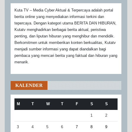
Kuta TV – Media Cyber Aktual & Terpercaya adalah portal
berita online yang menyediakan informasi terkini dan
tepercaya. Dengan kategori utama BERITA DAN HIBURAN,
Kutatv menghadirkan berbagai berita aktual, peristiwa
penting, dan liputan hiburan yang menghibur dan mendidik.
Berkomitmen untuk memberikan konten berkualitas, Kutatv
menjadi sumber informasi yang dapat diandalkan bagi
pembaca yang mencari berita yang faktual dan hiburan yang
menarik.
KALENDER
M
T
W
T
F
S
S
1
2
3
4
5
6
7
8
9