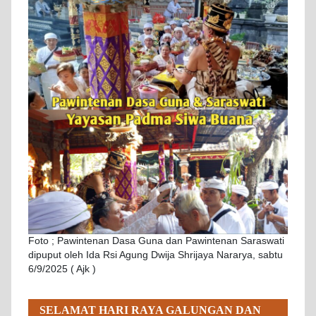
Foto ; Pawintenan Dasa Guna dan Pawintenan Saraswati
dipuput oleh Ida Rsi Agung Dwija Shrijaya Nararya, sabtu
6/9/2025 ( Ajk )
SELAMAT HARI RAYA GALUNGAN DAN