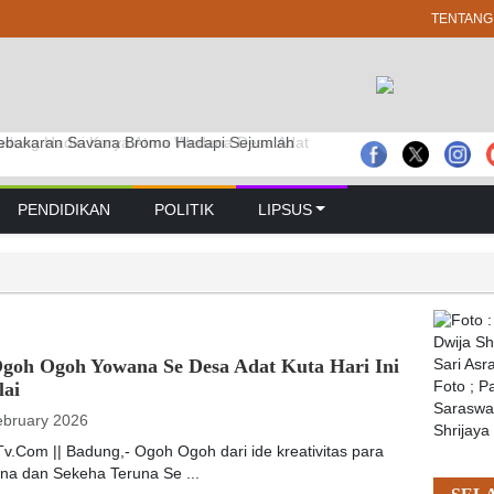
TENTANG
bakaran Savana Bromo Hadapi Sejumlah
dana Desa Adat Tuban Digelar Massal
dung Hadiri Karya Atma Wedana Desa Adat
PENDIDIKAN
POLITIK
LIPSUS
Ogoh Ogoh Yowana Se Desa Adat Kuta Hari Ini
lai
Foto ; 
Saraswat
ebruary 2026
Shrijaya
v.Com || Badung,- Ogoh Ogoh dari ide kreativitas para
na dan Sekeha Teruna Se ...