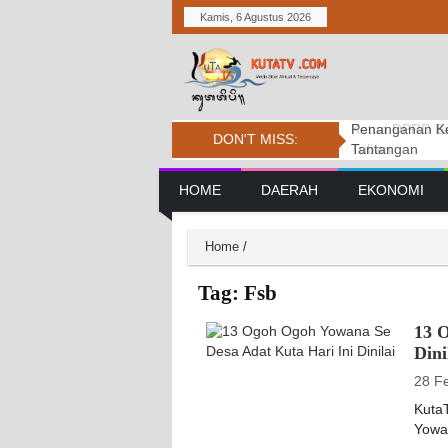
Kamis, 6 Agustus 2026
Penanganan Ke
Karya Atma We
Ketua DPRD Ba
DON'T MISS:
Tantangan
Tuban.
Main Navigation
HOME
DAERAH
EKONOMI
Home
/
Tag:
Fsb
13 
Dini
28 F
KutaT
Yowa