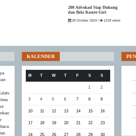
200 Advokad Siap Dukung
dan Bela Koster-Giri
28 October 2024 /
1218 views
KALENDER
PE
aya
M
T
W
T
F
S
S
akan
1
2
utatv
3
4
5
6
7
8
9
stiwa
bur
10
11
12
13
14
15
16
rikan
r
17
18
19
20
21
22
23
mbaca
ran
24
25
26
27
28
29
30