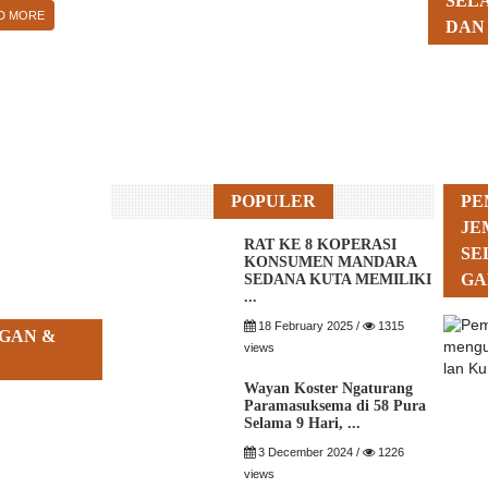
SEL
D MORE
DAN
POPULER
PE
JE
RAT KE 8 KOPERASI
SE
KONSUMEN MANDARA
GA
SEDANA KUTA MEMILIKI
...
18 February 2025 /
1315
GAN &
views
Wayan Koster Ngaturang
Paramasuksema di 58 Pura
Selama 9 Hari, ...
3 December 2024 /
1226
views