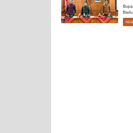
Bupa
Badun
REA