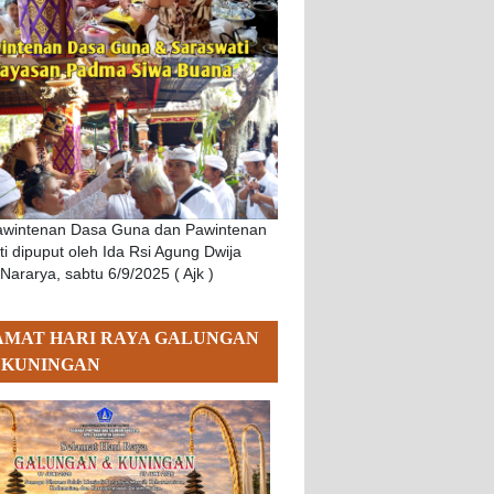
Pawintenan Dasa Guna dan Pawintenan
i dipuput oleh Ida Rsi Agung Dwija
 Nararya, sabtu 6/9/2025 ( Ajk )
AMAT HARI RAYA GALUNGAN
 KUNINGAN