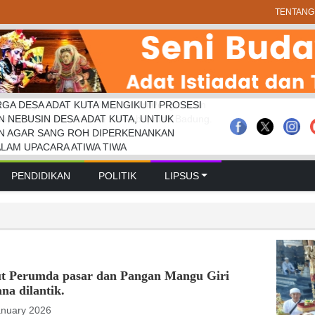
TENTANG
GA DESA ADAT KUTA MENGIKUTI PROSESI
Tiga Seniman Terima “Batur Paramanugraha”
Badung I Made Rai Wirata Hadiri Pengarahan
N NEBUSIN DESA ADAT KUTA, UNTUK
inugraha”
bupaten dan Kecamatan Se-Kabupaten Badung.
N AGAR SANG ROH DIPERKENANKAN
ALAM UPACARA ATIWA TIWA
PENDIDIKAN
POLITIK
LIPSUS
ut Perumda pasar dan Pangan Mangu Giri
na dilantik.
anuary 2026