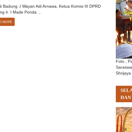
ti Badung ,I Wayan Adi Arnawa, Ketua Komisi III DPRD
g Ir. I Made Ponda ...
D MORE
Foto ; 
Saraswat
Shrijaya
SEL
DAN