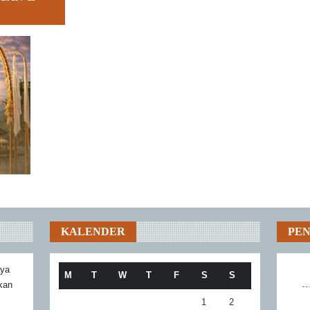
KALENDER
PE
aya
M
T
W
T
F
S
S
akan
1
2