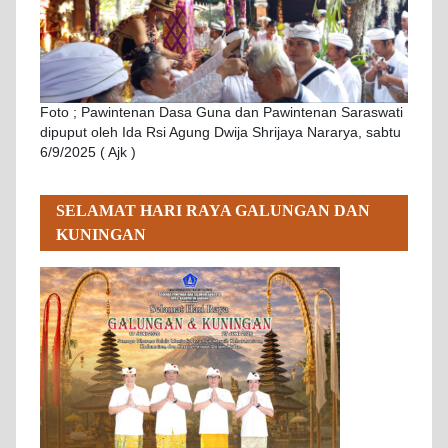
Foto ; Pawintenan Dasa Guna dan Pawintenan Saraswati
dipuput oleh Ida Rsi Agung Dwija Shrijaya Nararya, sabtu
6/9/2025 ( Ajk )
SELAMAT HARI RAYA GALUNGAN DAN
KUNINGAN