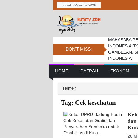
Jumat, 7 Agustus 2026
MAHASABA PE
Bupati Dukung
Pemkab. Dan D
INDONESIA (P
Jambore Nasio
Daerah Tembus 
DON'T MISS:
GAMBELAN, S
INDONESIA
Main Navigation
HOME
DAERAH
EKONOMI
Home
/
Tag:
Cek kesehatan
Ket
dan 
Kut
28 M