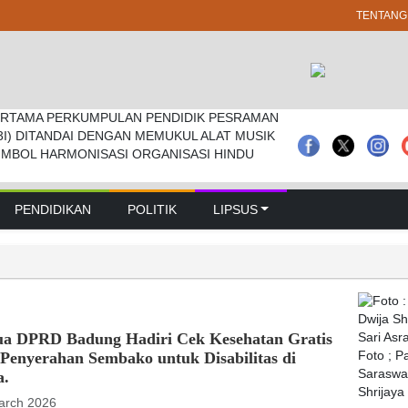
TENTANG
RTAMA PERKUMPULAN PENDIDIK PESRAMAN
 Pramuka Kwarcab Badung Berprestasi Di
prd Badung Sepakati Kua-ppas 2027, Belanja
3I) DITANDAI DENGAN MEMUKUL ALAT MUSIK
nal
Rp 14,2 Triliun
IMBOL HARMONISASI ORGANISASI HINDU
PENDIDIKAN
POLITIK
LIPSUS
ua DPRD Badung Hadiri Cek Kesehatan Gratis
Penyerahan Sembako untuk Disabilitas di
Foto ; 
Saraswat
a.
Shrijaya
arch 2026