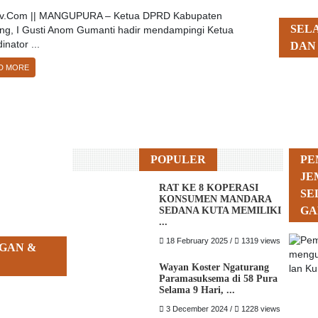
tv.Com || MANGUPURA – Ketua DPRD Kabupaten
SEL
ng, I Gusti Anom Gumanti hadir mendampingi Ketua
inator ...
DAN
D MORE
POPULER
PE
JE
RAT KE 8 KOPERASI
SE
KONSUMEN MANDARA
GA
SEDANA KUTA MEMILIKI
...
18 February 2025 /
1319 views
GAN &
Wayan Koster Ngaturang
Paramasuksema di 58 Pura
Selama 9 Hari, ...
3 December 2024 /
1228 views