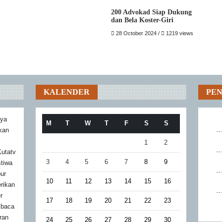
200 Advokad Siap Dukung
dan Bela Koster-Giri
28 October 2024 /
1219 views
KALENDER
PE
aya
M
T
W
T
F
S
S
akan
1
2
utatv
3
4
5
6
7
8
9
stiwa
bur
10
11
12
13
14
15
16
rikan
r
17
18
19
20
21
22
23
mbaca
ran
24
25
26
27
28
29
30