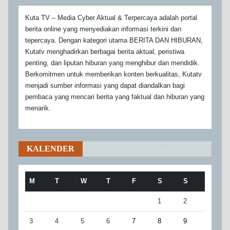
Kuta TV – Media Cyber Aktual & Terpercaya adalah portal
berita online yang menyediakan informasi terkini dan
tepercaya. Dengan kategori utama BERITA DAN HIBURAN,
Kutatv menghadirkan berbagai berita aktual, peristiwa
penting, dan liputan hiburan yang menghibur dan mendidik.
Berkomitmen untuk memberikan konten berkualitas, Kutatv
menjadi sumber informasi yang dapat diandalkan bagi
pembaca yang mencari berita yang faktual dan hiburan yang
menarik.
KALENDER
M
T
W
T
F
S
S
1
2
3
4
5
6
7
8
9