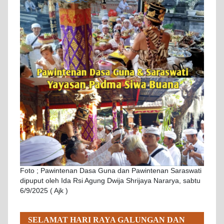
Foto ; Pawintenan Dasa Guna dan Pawintenan Saraswati
dipuput oleh Ida Rsi Agung Dwija Shrijaya Nararya, sabtu
6/9/2025 ( Ajk )
SELAMAT HARI RAYA GALUNGAN DAN