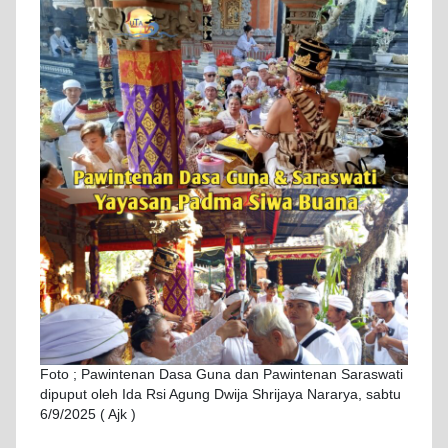
Foto ; Pawintenan Dasa Guna dan Pawintenan Saraswati
dipuput oleh Ida Rsi Agung Dwija Shrijaya Nararya, sabtu
6/9/2025 ( Ajk )