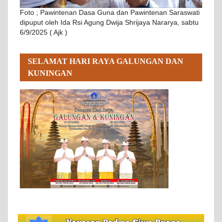
Foto ; Pawintenan Dasa Guna dan Pawintenan Saraswati
dipuput oleh Ida Rsi Agung Dwija Shrijaya Nararya, sabtu
6/9/2025 ( Ajk )
SELAMAT HARI RAYA GALUNGAN DAN
KUNINGAN