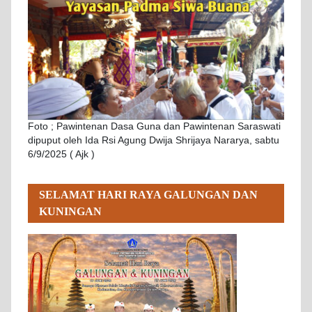
Foto ; Pawintenan Dasa Guna dan Pawintenan Saraswati
dipuput oleh Ida Rsi Agung Dwija Shrijaya Nararya, sabtu
6/9/2025 ( Ajk )
SELAMAT HARI RAYA GALUNGAN DAN
KUNINGAN