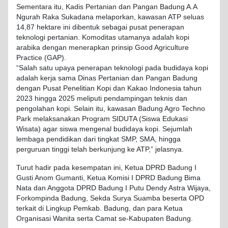
Sementara itu, Kadis Pertanian dan Pangan Badung A.A
Ngurah Raka Sukadana melaporkan, kawasan ATP seluas
14,87 hektare ini dibentuk sebagai pusat penerapan
teknologi pertanian. Komoditas utamanya adalah kopi
arabika dengan menerapkan prinsip Good Agriculture
Practice (GAP).
“Salah satu upaya penerapan teknologi pada budidaya kopi
adalah kerja sama Dinas Pertanian dan Pangan Badung
dengan Pusat Penelitian Kopi dan Kakao Indonesia tahun
2023 hingga 2025 meliputi pendampingan teknis dan
pengolahan kopi. Selain itu, kawasan Badung Agro Techno
Park melaksanakan Program SIDUTA (Siswa Edukasi
Wisata) agar siswa mengenal budidaya kopi. Sejumlah
lembaga pendidikan dari tingkat SMP, SMA, hingga
perguruan tinggi telah berkunjung ke ATP,” jelasnya.
Turut hadir pada kesempatan ini, Ketua DPRD Badung I
Gusti Anom Gumanti, Ketua Komisi I DPRD Badung Bima
Nata dan Anggota DPRD Badung I Putu Dendy Astra Wijaya,
Forkompinda Badung, Sekda Surya Suamba beserta OPD
terkait di Lingkup Pemkab. Badung, dan para Ketua
Organisasi Wanita serta Camat se-Kabupaten Badung.