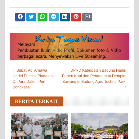
Bupati Adi Arnawa
DPRD Kabupaten Badung Hadiri
Hadiri Puncak Piodalan
Panen Kopi dan Penanaman Demplot
Di Pura Dalem Puri
Bawang di Badung Agro Techno Park.
Bongkasa
BERITA TERKAIT