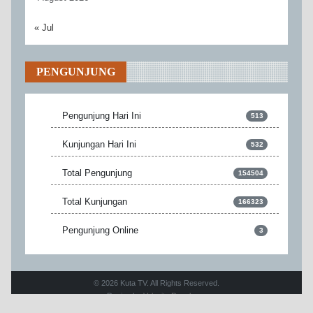
« Jul
PENGUNJUNG
Pengunjung Hari Ini
513
Kunjungan Hari Ini
532
Total Pengunjung
154504
Total Kunjungan
166323
Pengunjung Online
3
© 2026 Kuta TV. All Rights Reserved.
Design by
Velocity Developer