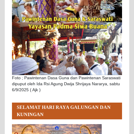
Foto ; Pawintenan Dasa Guna dan Pawintenan Saraswati
dipuput oleh Ida Rsi Agung Dwija Shrijaya Nararya, sabtu
6/9/2025 ( Ajk )
SELAMAT HARI RAYA GALUNGAN DAN
KUNINGAN