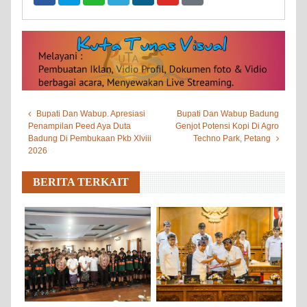
Bupati Dan Wabup. Apresiasi
Bupati Dan Wabup Badung
Penampilan Peed Aya Duta
Genjot Potensi Kopi Di Agro
Badung Di Pembukaan Pkb Xlviii
Techno Park, Petang
2026
BERITA TERKAIT