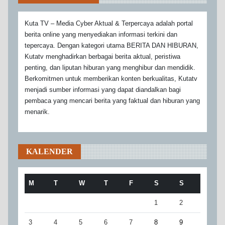
Kuta TV – Media Cyber Aktual & Terpercaya adalah portal
berita online yang menyediakan informasi terkini dan
tepercaya. Dengan kategori utama BERITA DAN HIBURAN,
Kutatv menghadirkan berbagai berita aktual, peristiwa
penting, dan liputan hiburan yang menghibur dan mendidik.
Berkomitmen untuk memberikan konten berkualitas, Kutatv
menjadi sumber informasi yang dapat diandalkan bagi
pembaca yang mencari berita yang faktual dan hiburan yang
menarik.
KALENDER
M
T
W
T
F
S
S
1
2
3
4
5
6
7
8
9