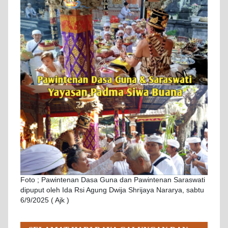
Foto ; Pawintenan Dasa Guna dan Pawintenan Saraswati
dipuput oleh Ida Rsi Agung Dwija Shrijaya Nararya, sabtu
6/9/2025 ( Ajk )