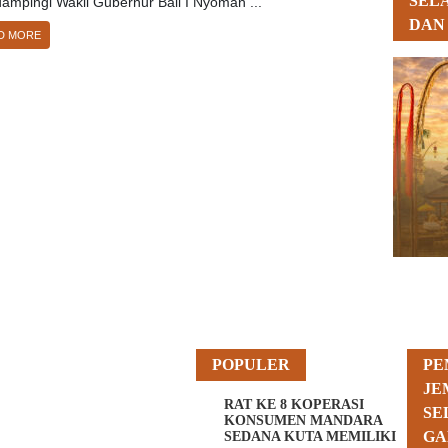
SEL
ampingi Wakil Gubernur Bali I Nyoman ...
DAN
D MORE
POPULER
PE
JE
RAT KE 8 KOPERASI
SE
KONSUMEN MANDARA
GA
SEDANA KUTA MEMILIKI