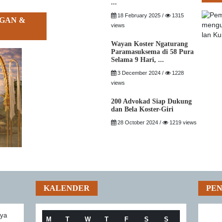
...
18 February 2025 /
1315
GAN &
views
Wayan Koster Ngaturang
Paramasuksema di 58 Pura
Selama 9 Hari, ...
3 December 2024 /
1228
views
200 Advokad Siap Dukung
dan Bela Koster-Giri
28 October 2024 /
1219 views
KALENDER
PE
aya
M
T
W
T
F
S
S