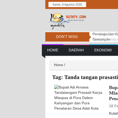
Kamis, 6 Agustus 2026
Pemkab. Dan D
DPRD BADUNG
Penanganan Ke
DON'T MISS:
Daerah Tembus 
PERSIDANGAN
Tantangan
Main Navigation
HOME
DAERAH
EKONOMI
Home
/
Tag:
Tanda tangan prasasti
Bup
Mla
Pen
18 F
Kuta