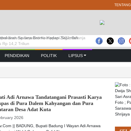
TENTANG
prd Badung Sepakati Kua-ppas 2027, Belanja
 GELAR RAPAT PARIPURNA MASA
bakaran Savana Bromo Hadapi Sejumlah
Rp 14,2 Triliun
 PERTAMA TAHUN SIDANG 2026 – 2027
PENDIDIKAN
POLITIK
LIPSUS
ati Adi Arnawa Tandatangani Prasasti Karya
spas di Pura Dalem Kahyangan dan Pura
Foto ; 
Saraswat
ataran Desa Adat Kuta
Shrijaya
ebruary 2026
tv.Com || BADUNG, Bupati Badung I Wayan Adi Arnawa