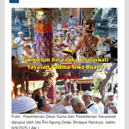
navigation
Foto ; Pawintenan Dasa Guna dan Pawintenan Saraswati
dipuput oleh Ida Rsi Agung Dwija Shrijaya Nararya, sabtu
6/9/2025 ( Ajk )