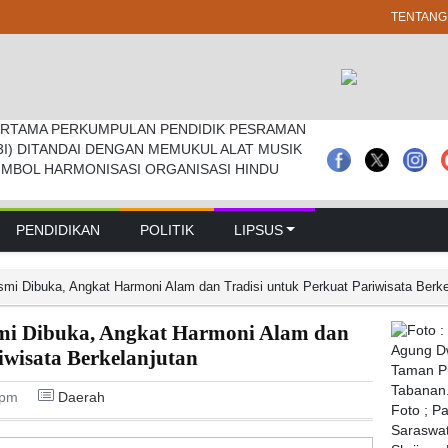
TENTANG
RTAMA PERKUMPULAN PENDIDIK PESRAMAN
 Pramuka Kwarcab Badung Berprestasi Di
prd Badung Sepakati Kua-ppas 2027, Belanja
3I) DITANDAI DENGAN MEMUKUL ALAT MUSIK
nal
Rp 14,2 Triliun
IMBOL HARMONISASI ORGANISASI HINDU
PENDIDIKAN
POLITIK
LIPSUS
esmi Dibuka, Angkat Harmoni Alam dan Tradisi untuk Perkuat Pariwisata Berke
esmi Dibuka, Angkat Harmoni Alam dan
iwisata Berkelanjutan
 pm
Daerah
Foto ; P
Saraswat