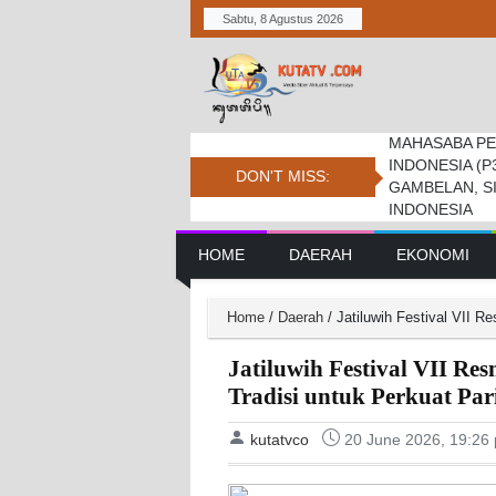
Sabtu, 8 Agustus 2026
MAHASABA PE
Bupati Dukung
Pemkab. Dan D
INDONESIA (P
Jambore Nasio
Daerah Tembus 
DON'T MISS:
GAMBELAN, S
INDONESIA
Main Navigation
HOME
DAERAH
EKONOMI
Home
/
Daerah
/
Jatiluwih Festival VII R
Jatiluwih Festival VII R
Tradisi untuk Perkuat Par
kutatvco
20 June 2026, 19:26