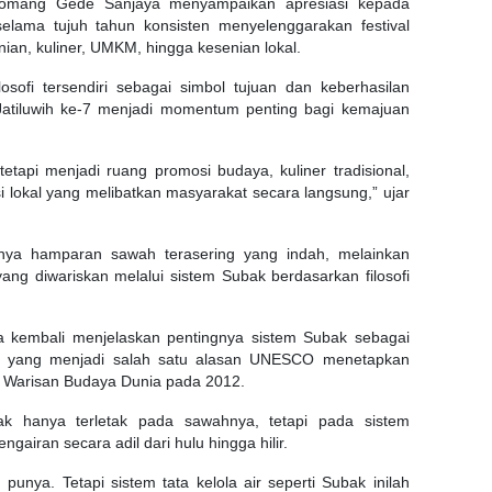
 Komang Gede Sanjaya menyampaikan apresiasi kepada
selama tujuh tahun konsisten menyelenggarakan festival
ian, kuliner, UMKM, hingga kesenian lokal.
losofi tersendiri sebagai simbol tujuan dan keberhasilan
Jatiluwih ke-7 menjadi momentum penting bagi kemajuan
tetapi menjadi ruang promosi budaya, kuliner tradisional,
 lokal yang melibatkan masyarakat secara langsung,” ujar
nya hamparan sawah terasering yang indah, melainkan
yang diwariskan melalui sistem Subak berdasarkan filosofi
a kembali menjelaskan pentingnya sistem Subak sebagai
Bali yang menjadi salah satu alasan UNESCO menetapkan
i Warisan Budaya Dunia pada 2012.
ak hanya terletak pada sawahnya, tetapi pada sistem
gairan secara adil dari hulu hingga hilir.
unya. Tetapi sistem tata kelola air seperti Subak inilah