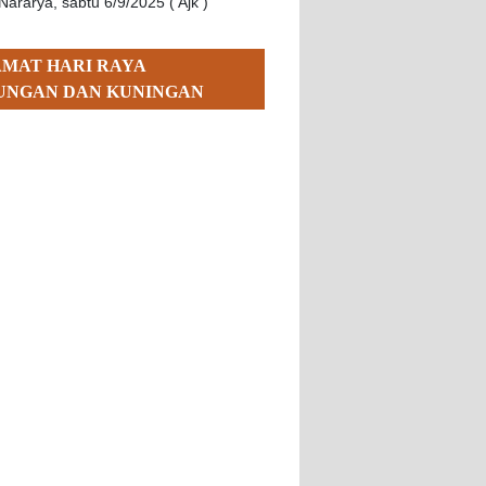
Nararya, sabtu 6/9/2025 ( Ajk )
AMAT HARI RAYA
UNGAN DAN KUNINGAN