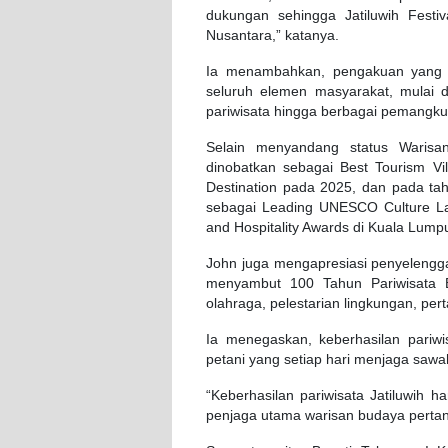
dukungan sehingga Jatiluwih Festi
Nusantara,” katanya.
Ia menambahkan, pengakuan yang di
seluruh elemen masyarakat, mulai d
pariwisata hingga berbagai pemangku
Selain menyandang status Warisa
dinobatkan sebagai Best Tourism V
Destination pada 2025, dan pada ta
sebagai Leading UNESCO Culture La
and Hospitality Awards di Kuala Lumpu
John juga mengapresiasi penyelengga
menyambut 100 Tahun Pariwisata B
olahraga, pelestarian lingkungan, pert
Ia menegaskan, keberhasilan pariwis
petani yang setiap hari menjaga sawah
“Keberhasilan pariwisata Jatiluwih 
penjaga utama warisan budaya pertani