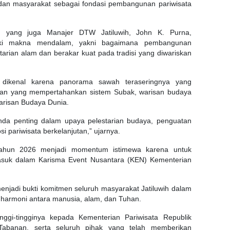
dan masyarakat sebagai fondasi pembangunan pariwisata
VII yang juga Manajer DTW Jatiluwih, John K. Purna,
iki makna mendalam, yakni bagaimana pembangunan
tarian alam dan berakar kuat pada tradisi yang diwariskan
a dikenal karena panorama sawah teraseringnya yang
asan yang mempertahankan sistem Subak, warisan budaya
arisan Budaya Dunia.
genda penting dalam upaya pelestarian budaya, penguatan
 pariwisata berkelanjutan,” ujarnya.
 tahun 2026 menjadi momentum istimewa karena untuk
 masuk dalam Karisma Event Nusantara (KEN) Kementerian
enjadi bukti komitmen seluruh masyarakat Jatiluwih dalam
ni harmoni antara manusia, alam, dan Tuhan.
nggi-tingginya kepada Kementerian Pariwisata Republik
Tabanan, serta seluruh pihak yang telah memberikan