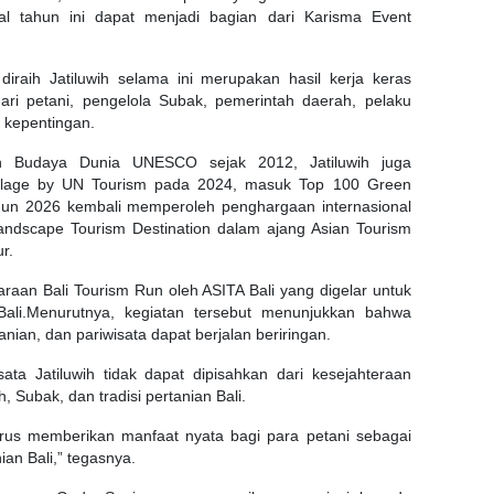
val tahun ini dapat menjadi bagian dari Karisma Event
raih Jatiluwih selama ini merupakan hasil kerja keras
ari petani, pengelola Subak, pemerintah daerah, pelaku
 kepentingan.
n Budaya Dunia UNESCO sejak 2012, Jatiluwih juga
illage by UN Tourism pada 2024, masuk Top 100 Green
hun 2026 kembali memperoleh penghargaan internasional
ndscape Tourism Destination dalam ajang Asian Tourism
r.
raan Bali Tourism Run oleh ASITA Bali yang digelar untuk
ali.Menurutnya, kegiatan tersebut menunjukkan bahwa
anian, dan pariwisata dapat berjalan beriringan.
ata Jatiluwih tidak dapat dipisahkan dari kesejahteraan
, Subak, dan tradisi pertanian Bali.
harus memberikan manfaat nyata bagi para petani sebagai
an Bali,” tegasnya.