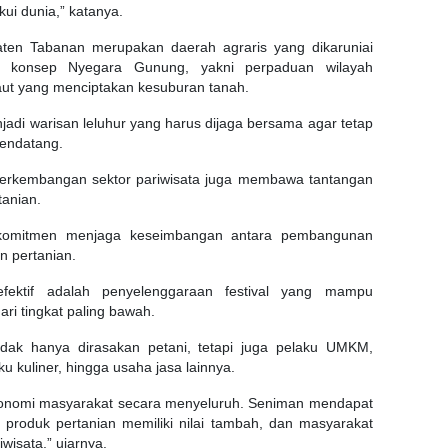
ui dunia,” katanya.
en Tabanan merupakan daerah agraris yang dikaruniai
i konsep Nyegara Gunung, yakni perpaduan wilayah
aut yang menciptakan kesuburan tanah.
adi warisan leluhur yang harus dijaga bersama agar tetap
endatang.
 perkembangan sektor pariwisata juga membawa tantangan
tanian.
erkomitmen menjaga keseimbangan antara pembangunan
n pertanian.
 efektif adalah penyelenggaraan festival yang mampu
i tingkat paling bawah.
tidak hanya dirasakan petani, tetapi juga pelaku UMKM,
ku kuliner, hingga usaha jasa lainnya.
ekonomi masyarakat secara menyeluruh. Seniman mendapat
roduk pertanian memiliki nilai tambah, dan masyarakat
wisata,” ujarnya.