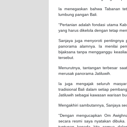
Ia menegaskan bahwa Tabanan tet
lumbung pangan Bali.
“Pertanian adalah fondasi utama Ka
yang harus dikelola dengan tetap men
Sanjaya juga menyoroti pentingnya
panorama alamnya. Ia menilai pem
bijaksana tanpa mengganggu keaslia
tersebut.
Menurutnya, tantangan terbesar saa
merusak panorama Jatiluwih.
Ia juga mengajak seluruh masyara
tradisional Bali dalam setiap pembang
Jatiluwih sebagai kawasan warisan bu
Mengakhiri sambutannya, Sanjaya sec
“Dengan mengucapkan Om Awighnam
secara resmi saya nyatakan dibuk
tuntunan kepada kita semua dala