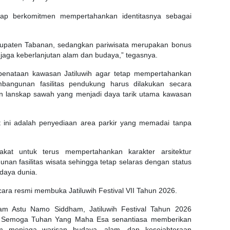
ap berkomitmen mempertahankan identitasnya sebagai
bupaten Tabanan, sedangkan pariwisata merupakan bonus
jaga keberlanjutan alam dan budaya,” tegasnya.
 penataan kawasan Jatiluwih agar tetap mempertahankan
bangunan fasilitas pendukung harus dilakukan secara
n lanskap sawah yang menjadi daya tarik utama kawasan
t ini adalah penyediaan area parkir yang memadai tanpa
kat untuk terus mempertahankan karakter arsitektur
unan fasilitas wisata sehingga tetap selaras dengan status
daya dunia.
ara resmi membuka Jatiluwih Festival VII Tahun 2026.
 Astu Namo Siddham, Jatiluwih Festival Tahun 2026
a. Semoga Tuhan Yang Maha Esa senantiasa memberikan
m menjaga warisan budaya, alam, dan kesejahteraan