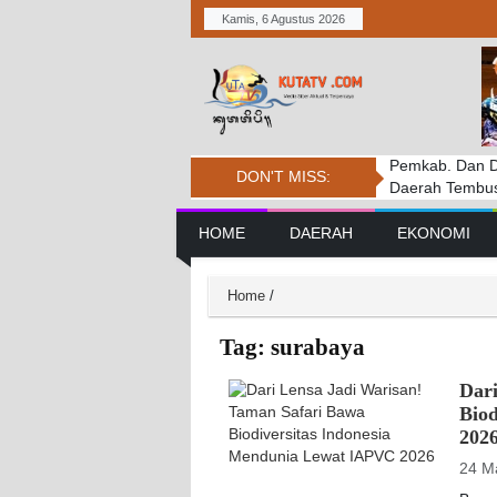
Kamis, 6 Agustus 2026
Pemkab. Dan D
DPRD BADUNG
Penanganan Ke
DON'T MISS:
Daerah Tembus 
PERSIDANGAN
Tantangan
Main Navigation
HOME
DAERAH
EKONOMI
Home
/
Tag:
surabaya
Dar
Bio
202
24 M