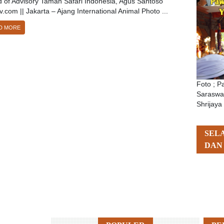
 of Advisory Taman Safari Indonesia, Agus Santoso
v.com || Jakarta – Ajang International Animal Photo ...
D MORE
Foto ; 
Saraswat
Shrijaya
SEL
DAN