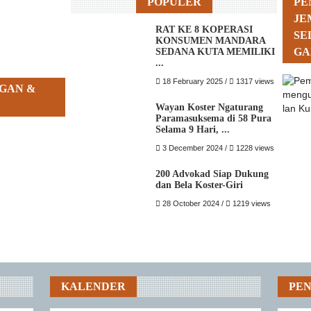
POPULER
PE
JE
RAT KE 8 KOPERASI
SE
KONSUMEN MANDARA
GA
SEDANA KUTA MEMILIKI
...
18 February 2025 /
1317 views
GAN &
Wayan Koster Ngaturang
Paramasuksema di 58 Pura
Selama 9 Hari, ...
3 December 2024 /
1228 views
200 Advokad Siap Dukung
dan Bela Koster-Giri
28 October 2024 /
1219 views
KALENDER
PE