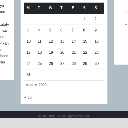
aya
M
T
W
T
F
S
S
akan
1
2
utatv
3
4
5
6
7
8
9
stiwa
bur
10
11
12
13
14
15
16
rikan
r
17
18
19
20
21
22
23
mbaca
ran
24
25
26
27
28
29
30
31
August 2026
« Jul
© 2026 Kuta TV. All Rights Reserved.
Design by
Velocity Developer