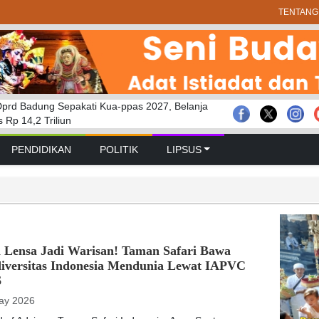
TENTANG
prd Badung Sepakati Kua-ppas 2027, Belanja
 GELAR RAPAT PARIPURNA MASA
bakaran Savana Bromo Hadapi Sejumlah
Rp 14,2 Triliun
 PERTAMA TAHUN SIDANG 2026 – 2027
PENDIDIKAN
POLITIK
LIPSUS
i Lensa Jadi Warisan! Taman Safari Bawa
diversitas Indonesia Mendunia Lewat IAPVC
6
ay 2026