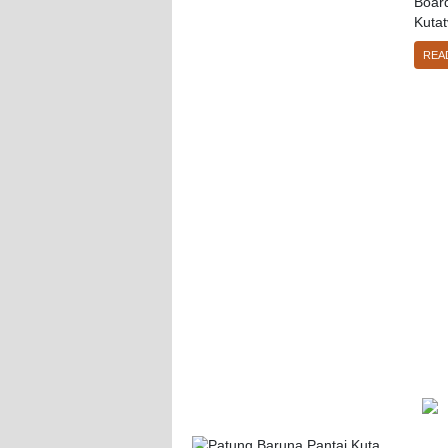
Board
Kutat
REA