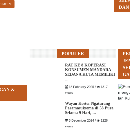
SEL
D MORE
DAN
POPULER
PE
JE
RAT KE 8 KOPERASI
SE
KONSUMEN MANDARA
GA
SEDANA KUTA MEMILIKI
...
18 February 2025 /
1317
GAN &
views
Wayan Koster Ngaturang
Paramasuksema di 58 Pura
Selama 9 Hari, ...
3 December 2024 /
1228
views