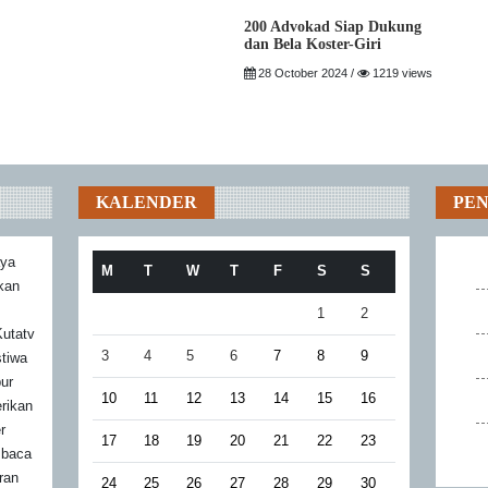
200 Advokad Siap Dukung
dan Bela Koster-Giri
28 October 2024 /
1219 views
KALENDER
PE
aya
M
T
W
T
F
S
S
akan
1
2
utatv
3
4
5
6
7
8
9
stiwa
bur
10
11
12
13
14
15
16
rikan
r
17
18
19
20
21
22
23
mbaca
ran
24
25
26
27
28
29
30