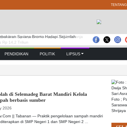
TENTANG
prd Badung Sepakati Kua-ppas 2027, Belanja
 GELAR RAPAT PARIPURNA MASA
bakaran Savana Bromo Hadapi Sejumlah
Rp 14,2 Triliun
 PERTAMA TAHUN SIDANG 2026 – 2027
PENDIDIKAN
POLITIK
LIPSUS
lah di Selemadeg Barat Mandiri Kelola
pah berbasis sumber
Foto ; 
Saraswat
y 2026
Shrijaya
tv.Com || Tabanan — Praktik pengelolaan sampah mandiri
diterapkan di SMP Negeri 1 dan SMP Negeri 2 ...