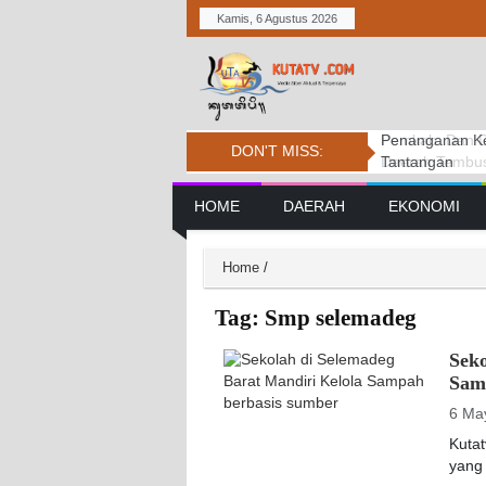
Kamis, 6 Agustus 2026
Pemkab. Dan D
DPRD BADUNG
Penanganan Ke
DON'T MISS:
Daerah Tembus 
PERSIDANGAN
Tantangan
Main Navigation
HOME
DAERAH
EKONOMI
Home
/
Tag:
Smp selemadeg
Seko
Sam
6 Ma
Kuta
yang 