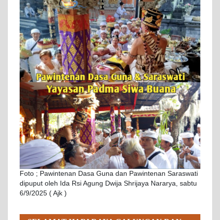
Foto ; Pawintenan Dasa Guna dan Pawintenan Saraswati
dipuput oleh Ida Rsi Agung Dwija Shrijaya Nararya, sabtu
6/9/2025 ( Ajk )