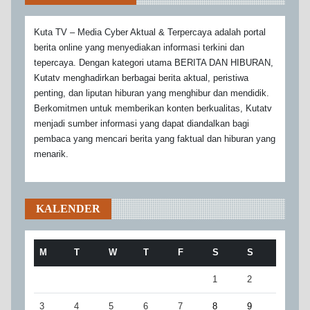
Kuta TV – Media Cyber Aktual & Terpercaya adalah portal
berita online yang menyediakan informasi terkini dan
tepercaya. Dengan kategori utama BERITA DAN HIBURAN,
Kutatv menghadirkan berbagai berita aktual, peristiwa
penting, dan liputan hiburan yang menghibur dan mendidik.
Berkomitmen untuk memberikan konten berkualitas, Kutatv
menjadi sumber informasi yang dapat diandalkan bagi
pembaca yang mencari berita yang faktual dan hiburan yang
menarik.
KALENDER
M
T
W
T
F
S
S
1
2
3
4
5
6
7
8
9