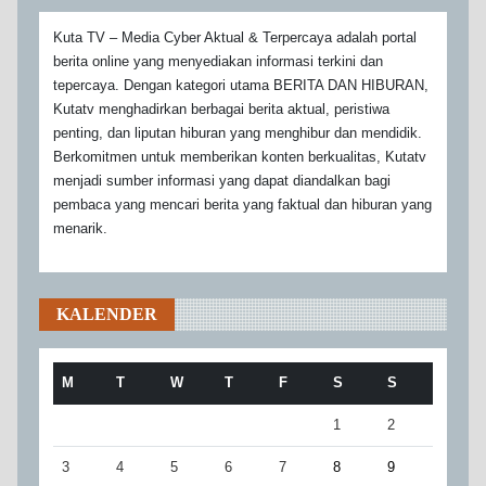
Kuta TV – Media Cyber Aktual & Terpercaya adalah portal
berita online yang menyediakan informasi terkini dan
tepercaya. Dengan kategori utama BERITA DAN HIBURAN,
Kutatv menghadirkan berbagai berita aktual, peristiwa
penting, dan liputan hiburan yang menghibur dan mendidik.
Berkomitmen untuk memberikan konten berkualitas, Kutatv
menjadi sumber informasi yang dapat diandalkan bagi
pembaca yang mencari berita yang faktual dan hiburan yang
menarik.
KALENDER
M
T
W
T
F
S
S
1
2
3
4
5
6
7
8
9