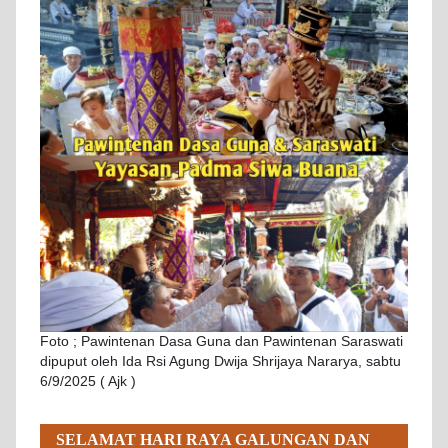
Foto ; Pawintenan Dasa Guna dan Pawintenan Saraswati
dipuput oleh Ida Rsi Agung Dwija Shrijaya Nararya, sabtu
6/9/2025 ( Ajk )
SELAMAT HARI RAYA GALUNGAN DAN