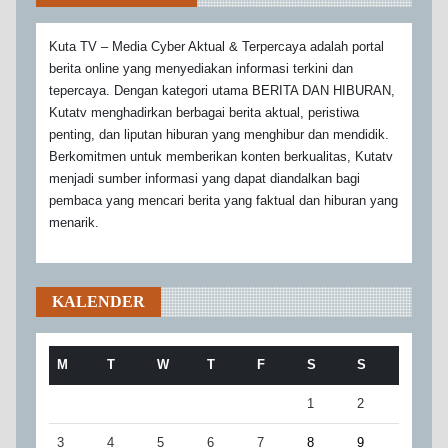
Kuta TV – Media Cyber Aktual & Terpercaya adalah portal
berita online yang menyediakan informasi terkini dan
tepercaya. Dengan kategori utama BERITA DAN HIBURAN,
Kutatv menghadirkan berbagai berita aktual, peristiwa
penting, dan liputan hiburan yang menghibur dan mendidik.
Berkomitmen untuk memberikan konten berkualitas, Kutatv
menjadi sumber informasi yang dapat diandalkan bagi
pembaca yang mencari berita yang faktual dan hiburan yang
menarik.
KALENDER
M
T
W
T
F
S
S
1
2
3
4
5
6
7
8
9