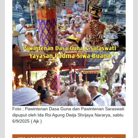
Foto ; Pawintenan Dasa Guna dan Pawintenan Saraswati
dipuput oleh Ida Rsi Agung Dwija Shrijaya Nararya, sabtu
6/9/2025 ( Ajk )