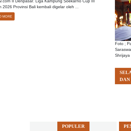
tv.com II Denpasar. Liga Kampung Soekarno Cup III
 2026 Provinsi Bali kembali digelar oleh ...
D MORE
Foto ; 
Saraswat
Shrijaya
SEL
DAN
POPULER
PE