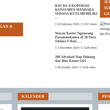
JE
RAT KE 8 KOPERASI
SE
KONSUMEN MANDARA
GA
SEDANA KUTA MEMILIKI
...
18 February 2025 /
1317 views
GAN &
Wayan Koster Ngaturang
Paramasuksema di 58 Pura
Selama 9 Hari, ...
3 December 2024 /
1228 views
200 Advokad Siap Dukung
dan Bela Koster-Giri
28 October 2024 /
1219 views
KALENDER
PE
aya