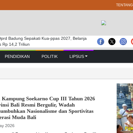
TENTANG
prd Badung Sepakati Kua-ppas 2027, Belanja
 GELAR RAPAT PARIPURNA MASA
bakaran Savana Bromo Hadapi Sejumlah
Rp 14,2 Triliun
 PERTAMA TAHUN SIDANG 2026 – 2027
PENDIDIKAN
POLITIK
LIPSUS
a Kampung Soekarno Cup III Tahun 2026
insi Bali Resmi Bergulir, Wadah
umbuhkan Nasionalisme dan Sportivitas
erasi Muda Bali
ay 2026