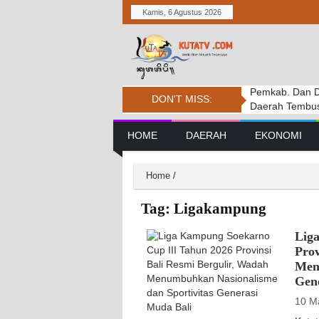
Kamis, 6 Agustus 2026
Pemkab. Dan D
DPRD BADUNG
Penanganan Ke
DON'T MISS:
Daerah Tembus 
PERSIDANGAN
Tantangan
Main Navigation
HOME
DAERAH
EKONOMI
Home
/
Tag:
Ligakampung
Lig
Prov
Men
Gen
10 M