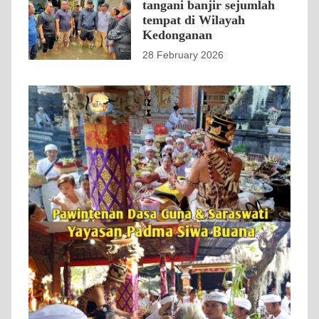
tangani banjir sejumlah
tempat di Wilayah
Kedonganan
28 February 2026