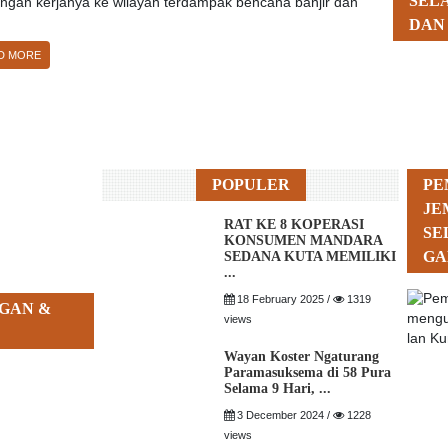
SEL
ungan kerjanya ke wilayah terdampak bencana banjir dan
DAN
D MORE
POPULER
PE
JE
RAT KE 8 KOPERASI
SE
KONSUMEN MANDARA
GA
SEDANA KUTA MEMILIKI
...
18 February 2025 /
1319
GAN &
views
Wayan Koster Ngaturang
Paramasuksema di 58 Pura
Selama 9 Hari, ...
3 December 2024 /
1228
views