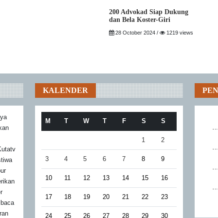
200 Advokad Siap Dukung
dan Bela Koster-Giri
28 October 2024 /
1219 views
KALENDER
PE
aya
M
T
W
T
F
S
S
akan
1
2
utatv
3
4
5
6
7
8
9
stiwa
bur
10
11
12
13
14
15
16
rikan
r
17
18
19
20
21
22
23
mbaca
ran
24
25
26
27
28
29
30