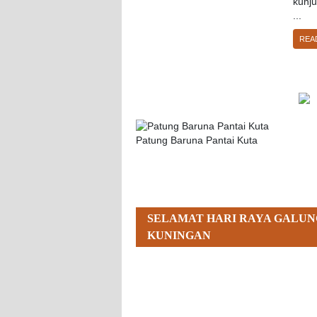
kunj
...
REA
Patung Baruna Pantai Kuta
SELAMAT HARI RAYA GALUN
KUNINGAN