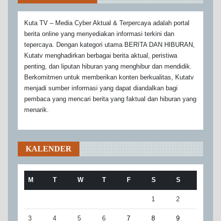
Kuta TV – Media Cyber Aktual & Terpercaya adalah portal
berita online yang menyediakan informasi terkini dan
tepercaya. Dengan kategori utama BERITA DAN HIBURAN,
Kutatv menghadirkan berbagai berita aktual, peristiwa
penting, dan liputan hiburan yang menghibur dan mendidik.
Berkomitmen untuk memberikan konten berkualitas, Kutatv
menjadi sumber informasi yang dapat diandalkan bagi
pembaca yang mencari berita yang faktual dan hiburan yang
menarik.
KALENDER
M
T
W
T
F
S
S
1
2
3
4
5
6
7
8
9