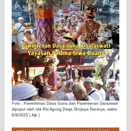
Foto ; Pawintenan Dasa Guna dan Pawintenan Saraswati
dipuput oleh Ida Rsi Agung Dwija Shrijaya Nararya, sabtu
6/9/2025 ( Ajk )