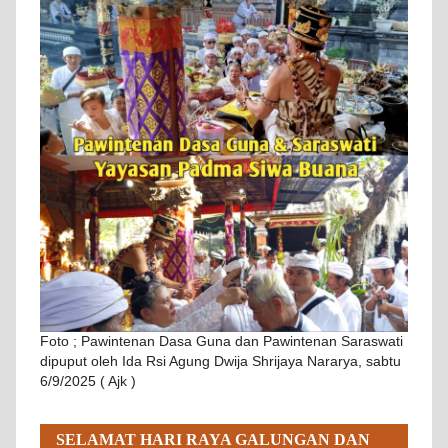
Foto ; Pawintenan Dasa Guna dan Pawintenan Saraswati
dipuput oleh Ida Rsi Agung Dwija Shrijaya Nararya, sabtu
6/9/2025 ( Ajk )
SELAMAT HARI RAYA GALUNGAN DAN