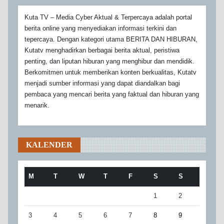
Kuta TV – Media Cyber Aktual & Terpercaya adalah portal
berita online yang menyediakan informasi terkini dan
tepercaya. Dengan kategori utama BERITA DAN HIBURAN,
Kutatv menghadirkan berbagai berita aktual, peristiwa
penting, dan liputan hiburan yang menghibur dan mendidik.
Berkomitmen untuk memberikan konten berkualitas, Kutatv
menjadi sumber informasi yang dapat diandalkan bagi
pembaca yang mencari berita yang faktual dan hiburan yang
menarik.
KALENDER
M
T
W
T
F
S
S
1
2
3
4
5
6
7
8
9