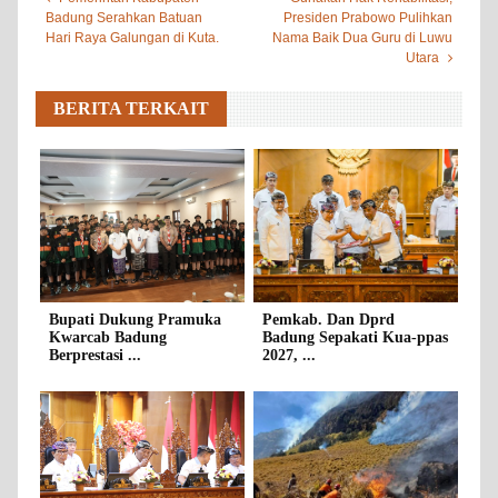
Badung Serahkan Batuan
Presiden Prabowo Pulihkan
Hari Raya Galungan di Kuta.
Nama Baik Dua Guru di Luwu
Utara
BERITA TERKAIT
Bupati Dukung Pramuka
Pemkab. Dan Dprd
Kwarcab Badung
Badung Sepakati Kua-ppas
Berprestasi ...
2027, ...