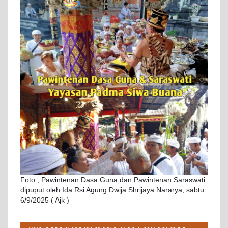
Foto ; Pawintenan Dasa Guna dan Pawintenan Saraswati
dipuput oleh Ida Rsi Agung Dwija Shrijaya Nararya, sabtu
6/9/2025 ( Ajk )