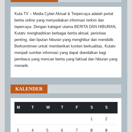
Kuta TV – Media Cyber Aktual & Terpercaya adalah portal
berita online yang menyediakan informasi terkini dan
tepercaya. Dengan kategori utama BERITA DAN HIBURAN,
Kutatv menghadirkan berbagai berita aktual, peristiwa
penting, dan liputan hiburan yang menghibur dan mendidik.
Berkomitmen untuk memberikan konten berkualitas, Kutatv
menjadi sumber informasi yang dapat diandalkan bagi
pembaca yang mencari berita yang faktual dan hiburan yang
menarik.
KALENDER
M
T
W
T
F
S
S
1
2
3
4
5
6
7
8
9