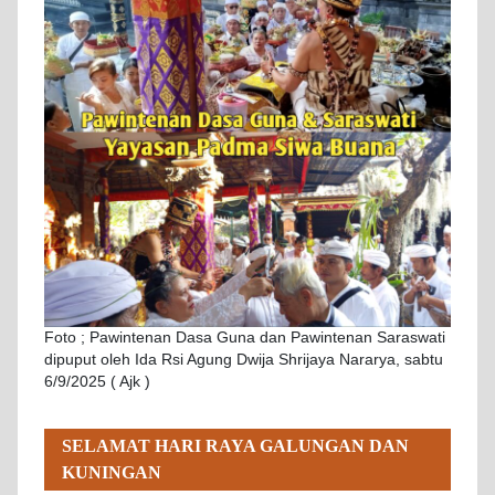
Foto ; Pawintenan Dasa Guna dan Pawintenan Saraswati
dipuput oleh Ida Rsi Agung Dwija Shrijaya Nararya, sabtu
6/9/2025 ( Ajk )
SELAMAT HARI RAYA GALUNGAN DAN
KUNINGAN