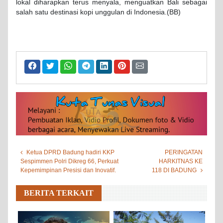
lokal diharapkan terus menyala, menguatkan Bali sebagai
salah satu destinasi kopi unggulan di Indonesia.(BB)
Ketua DPRD Badung hadiri KKP
PERINGATAN
Sespimmen Polri Dikreg 66, Perkuat
HARKITNAS KE
Kepemimpinan Presisi dan Inovatif.
118 DI BADUNG
BERITA TERKAIT