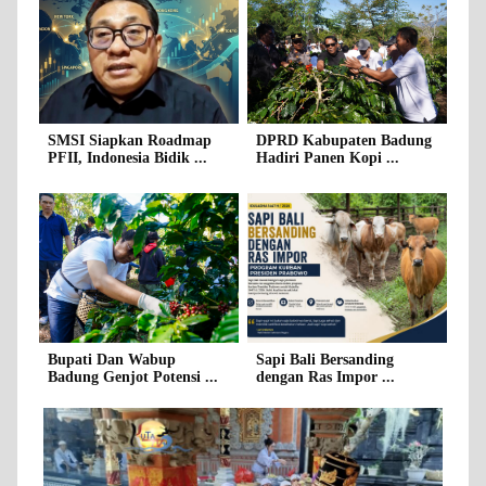
SMSI Siapkan Roadmap
DPRD Kabupaten Badung
PFII, Indonesia Bidik ...
Hadiri Panen Kopi ...
Bupati Dan Wabup
Sapi Bali Bersanding
Badung Genjot Potensi ...
dengan Ras Impor ...