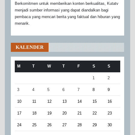
Berkomitmen untuk memberikan konten berkualitas, Kutatv
menjadi sumber informasi yang dapat diandalkan bagi
pembaca yang mencari berita yang faktual dan hiburan yang
menarik.
KALENDER
M
T
W
T
F
S
S
1
2
3
4
5
6
7
8
9
10
11
12
13
14
15
16
17
18
19
20
21
22
23
24
25
26
27
28
29
30