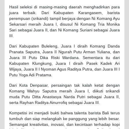
Hasil seleksi di masing-masing daerah menghadirkan para
juara terbaik. Dari Kabupaten Karangasem, barista
perempuan (srikandi) tampil berjaya dengan Ni Komang Ayu
Sekarsari meraih Juara I, disusul Ni Komang Tria Monika
Sari sebagai Juara II, dan Ni Komang Suriani sebagai Juara
III.
Dari Kabupaten Buleleng, Juara I diraih Komang Danda
Pranata Saputra, Juara II Ngurah Putu Arman Yuliana, dan
Juara III Putu Dika Riski Wardana. Sementara itu dari
Kabupaten Klungkung, Juara I diraih Pasek Kadek Ari
Wijaya, Juara II I Nyoman Agus Raditya Putra, dan Juara III I
Putu Yoga Adi Pratama.
Dari Kota Denpasar, persaingan tak kalah ketat dengan
Komang Wahyu Saputra meraih Juara I, diikuti srikandi
muda Putu Ditta Anastasya Narda Putri sebagai Juara II,
serta Rayhan Raditya Ainurrofiq sebagai Juara III.
Kompetisi ini menjadi bukti bahwa talenta barista Bali terus
tumbuh dan siap melangkah ke panggung yang lebih besar.
Semangat kreativitas, inovasi, dan kecintaan terhadap kopi