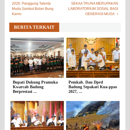
2026: Panggung Talenta
SEKAA TRUNA MERUPAKAN
Muda Sambut Bulan Bung
LABORATORIUM SOSIAL BAGI
Karno
GENERASI MUDA
BERITA TERKAIT
Bupati Dukung Pramuka
Pemkab. Dan Dprd
Kwarcab Badung
Badung Sepakati Kua-ppas
Berprestasi ...
2027, ...