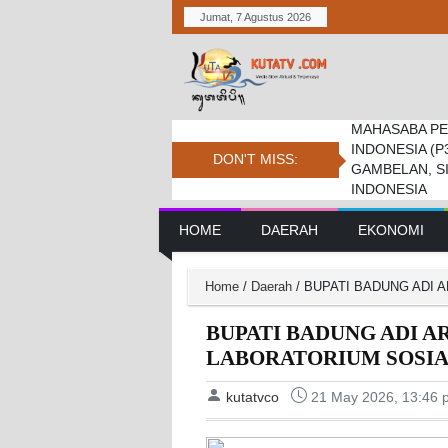
Jumat, 7 Agustus 2026
MAHASABA PE
Bupati Dukung
Pemkab. Dan D
INDONESIA (P
Jambore Nasio
Daerah Tembus 
DON'T MISS:
GAMBELAN, S
INDONESIA
Main Navigation
HOME
DAERAH
EKONOMI
Home
/
Daerah
/
BUPATI BADUNG ADI 
BUPATI BADUNG ADI 
LABORATORIUM SOSIA
kutatvco
21 May 2026, 13:46 