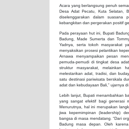
Acara yang berlangsung penuh semang
Desa Adat Pecatu, Kuta Selatan, 
diselenggarakan dalam suasana pe
kebangkitan dan pergerakan positif g
Pada perayaan hut ini, Bupati Bad
Badung, Made Sumerta dan Tommy 
Yadnya, serta tokoh masyarakat ya
menyaksikan prosesi pelantikan kep
Arnawa menyampaikan pesan mend
pemuda-pemudi di tingkat desa ada
struktur masyarakat, melainkan
melestarikan adat, tradisi, dan buda
satu destinasi pariwisata berskala 
adat dan kebudayaan Bali,” ujarnya d
Lebih lanjut, Bupati menambahkan b
yang sangat efektif bagi generasi m
Menurutnya, hal ini merupakan lang
jiwa kepemimpinan (leadership) d
bangsa di masa mendatang. “Dari organ
Badung masa depan. Oleh karena i