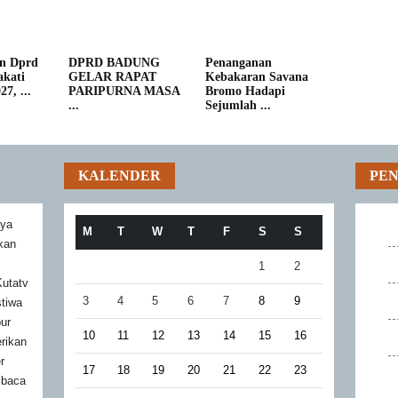
n Dprd
DPRD BADUNG
Penanganan
kati
GELAR RAPAT
Kebakaran Savana
7, ...
PARIPURNA MASA
Bromo Hadapi
...
Sejumlah ...
KALENDER
PE
aya
M
T
W
T
F
S
S
akan
1
2
utatv
3
4
5
6
7
8
9
stiwa
bur
10
11
12
13
14
15
16
rikan
r
17
18
19
20
21
22
23
mbaca