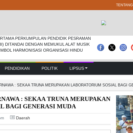
TENTANG
RTAMA PERKUMPULAN PENDIDIK PESRAMAN
 Pramuka Kwarcab Badung Berprestasi Di
prd Badung Sepakati Kua-ppas 2027, Belanja
3I) DITANDAI DENGAN MEMUKUL ALAT MUSIK
nal
Rp 14,2 Triliun
IMBOL HARMONISASI ORGANISASI HINDU
PENDIDIKAN
POLITIK
LIPSUS
ARNAWA : SEKAA TRUNA MERUPAKAN LABORATORIUM SOSIAL BAGI 
ARNAWA : SEKAA TRUNA MERUPAKAN
L BAGI GENERASI MUDA
pm
Daerah