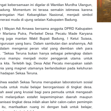
at kebersamaan ini digelar di Wantilan Murdha Ulangun,
Badung. Momentum ini terasa semakin istimewa karena
ringatan Hari Kebangkitan Nasional, menjadi simbol
enerasi muda di ujung selatan Kabupaten Badung.
ung I Wayan Adi Arnawa bersama anggota DPRD Kabupaten
Martana Putra, Perbekel Desa Pecatu Made Karyana
ng juga mantan Wakil Bupati Badung, I Ketut Suiasa,
engurusan yang baru. Dalam sambutan dan arahannya, Adi
alam mengenai peran vital yang diemban oleh para
t. “Sekaa Teruna bukan hanya sebagai pelengkap dalam
 harus mampu menjadi motor penggerak utama untuk
ya kita. Terlebih lagi, Desa Adat Pecatu merupakan salah
dunia yang magnet utamanya berlandaskan pada keluhuran
i hadapan Sekaa Teruna.
ahwa wadah Sekaa Teruna merupakan laboratorium sosial
uda untuk mulai belajar berorganisasi di tingkat desa.
kah awal yang krusial bagi para pemuda untuk mengasah
emi melanjutkan estafet kepemimpinan daerah maupun
isasi tingkat desa inilah akan lahir calon-calon pemimpin
tu, manfaatkan ruang ini dengan baik untuk belajar,